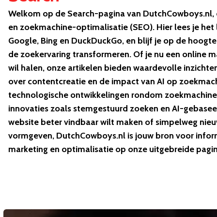
Welkom op de Search-pagina van DutchCowboys.nl, d
en zoekmachine-optimalisatie (SEO). Hier lees je het 
Google, Bing en DuckDuckGo, en blijf je op de hoogt
de zoekervaring transformeren. Of je nu een online m
wil halen, onze artikelen bieden waardevolle inzichte
over contentcreatie en de impact van AI op zoekmach
technologische ontwikkelingen rondom zoekmachines 
innovaties zoals stemgestuurd zoeken en AI-gebaseerde
website beter vindbaar wilt maken of simpelweg nieu
vormgeven, DutchCowboys.nl is jouw bron voor informa
marketing en optimalisatie op onze uitgebreide pagi