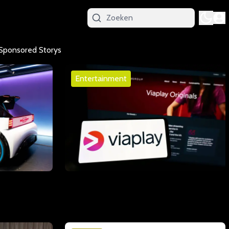
Sponsored Storys
Entertainment
laat zien
Videoland neemt Viaplay Nederland
paar jaar uit
over en zet vol in op sport
01 juli 2026