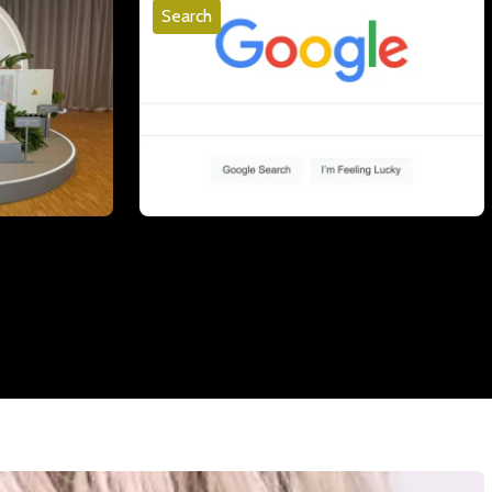
Search
i
Google Preferred Sources is nu
omnet
wereldwijd beschikbaar - zo werkt het
06 mei 2026