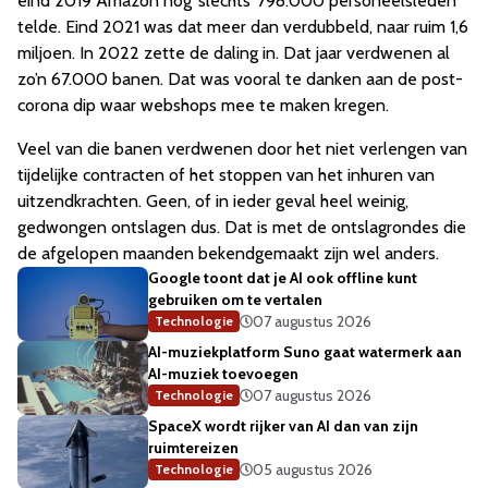
eind 2019 Amazon nog ‘slechts’ 798.000 personeelsleden
telde. Eind 2021 was dat meer dan verdubbeld, naar ruim 1,6
miljoen. In 2022 zette de daling in. Dat jaar verdwenen al
zo’n 67.000 banen. Dat was vooral te danken aan de post-
corona dip waar webshops mee te maken kregen.
Veel van die banen verdwenen door het niet verlengen van
tijdelijke contracten of het stoppen van het inhuren van
uitzendkrachten. Geen, of in ieder geval heel weinig,
gedwongen ontslagen dus. Dat is met de ontslagrondes die
de afgelopen maanden bekendgemaakt zijn wel anders.
Google toont dat je AI ook offline kunt
gebruiken om te vertalen
07 augustus 2026
Technologie
AI-muziekplatform Suno gaat watermerk aan
AI-muziek toevoegen
07 augustus 2026
Technologie
SpaceX wordt rijker van AI dan van zijn
ruimtereizen
05 augustus 2026
Technologie