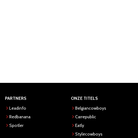
PARTNERS
ONZE TITELS
Leadinfo
Belgiancowboys
Redbanana
Carrepublic
Spotler
Eatly
Stylecowboys