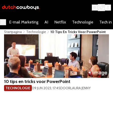
E-mail Marketing
AI
Netflix
Technologie
Tech in
Startpagina
Technologie
​10 Tips En Tricks Voor PowerPoint
​10 tips en tricks voor PowerPoint
TECHNOLOGIE
09 JUN 2023, 17:45
DOOR
LAURA JENNY