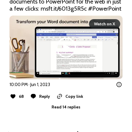
documents to PowerPoint for the web in just 
a few clicks: 
msft.it/6013g5R5c
#PowerPoint
Watch on X
10:00 PM · Jun 1, 2023
68
Reply
Copy link
Read 14 replies