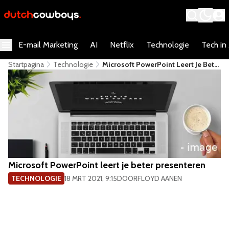
E-mail Marketing
AI
Netflix
Technologie
Tech in
Startpagina
Technologie
Microsoft PowerPoint Leert Je Beter
Presenteren
Microsoft PowerPoint leert je beter presenteren
TECHNOLOGIE
18 MRT 2021, 9:15
DOOR
FLOYD AANEN