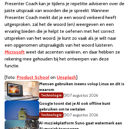
Presenter Coach kan je tijdens je repetitie adviseren over de
juiste uitspraak van woorden die je spreekt. Wanneer
Presenter Coach merkt dat je een woord verkeerd heeft
uitgesproken, zal het de woord (en) weergeven en een
ervaring bieden die je helpt te oefenen met het correct
uitspreken van het woord. Je kunt zo vaak als je wilt naar
een opgenomen uitspraakgids van het woord luisteren.
Microsoft
weet dat accenten variëren, en daar hebben ze
rekening mee gehouden bij het ontwerpen van deze
functie.
[foto:
Product School
on
Unsplash
]
Mensen gebruiken ineens volop Linux en dit is
waarom
07 augustus 2026
Technologie
Google toont dat je AI ook offline kunt
gebruiken om te vertalen
07 augustus 2026
Technologie
AI-muziekplatform Suno gaat watermerk aan
AI-muziek toevoegen