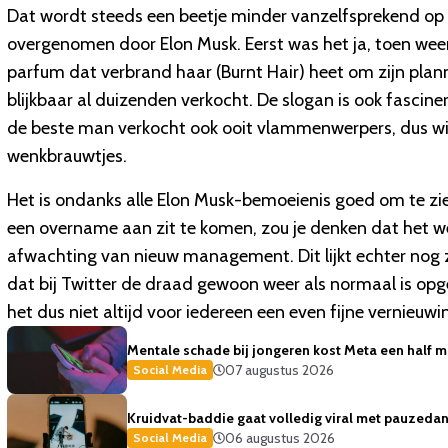
Dat wordt steeds een beetje minder vanzelfsprekend op 
overgenomen door Elon Musk. Eerst was het ja, toen weer
parfum dat verbrand haar (Burnt Hair) heet om zijn planne
blijkbaar al duizenden verkocht. De slogan is ook fasci
de beste man verkocht ook ooit vlammenwerpers, dus wie 
wenkbrauwtjes.
Het is ondanks alle Elon Musk-bemoeienis goed om te zien d
een overname aan zit te komen, zou je denken dat het w
afwachting van nieuw management. Dit lijkt echter nog z
dat bij Twitter de draad gewoon weer als normaal is opgep
het dus niet altijd voor iedereen een even fijne vernieuwi
Mentale schade bij jongeren kost Meta een half mi
07 augustus 2026
Social Media
Kruidvat-baddie gaat volledig viral met pauzedans
06 augustus 2026
Social Media