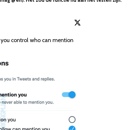
ag @’en). Het zou de functie nu aan het testen zijn.
g you control who can mention 