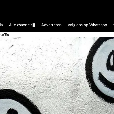
ia
Alle channels
Adverteren
Volg ons op Whatsapp
▼
g @’en