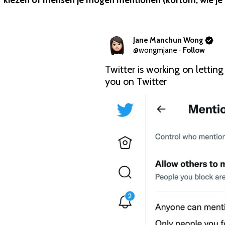
kiezen of mensen je mogen mentionen (kortom, wie je m
Jane Manchun Wong
@
wongmjane
·
Follow
Twitter is working on lettin
you on Twitter