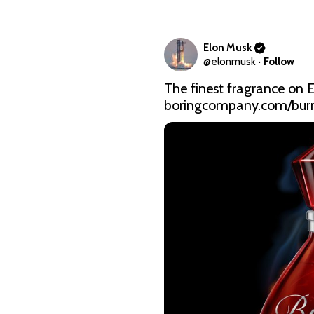
Elon Musk
@
elonmusk
·
Follow
boringcompany.com/burn