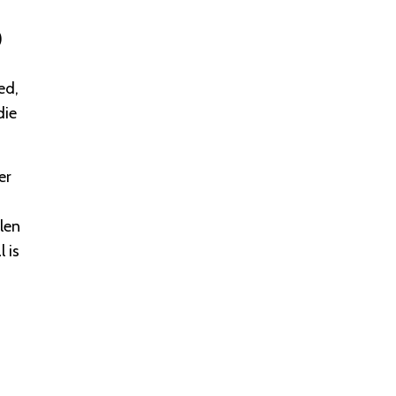
)
ed,
die
er
len
 is