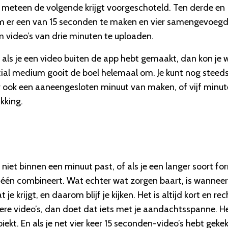
o meteen de volgende krijgt voorgeschoteld. Ten derde en
 om er een van 15 seconden te maken en vier samengevoeg
m video’s van drie minuten te uploaden.
t als je een video buiten de app hebt gemaakt, dan kon je 
cial medium gooit de boel helemaal om. Je kunt nog steed
 ook een aaneengesloten minuut van maken, of vijf minut
ikking.
niet binnen een minuut past, of als je een langer soort f
n één combineert. Wat echter wat zorgen baart, is wanneer
 je krijgt, en daarom blijf je kijken. Het is altijd kort en rec
gere video’s, dan doet dat iets met je aandachtsspanne. He
ekt. En als je net vier keer 15 seconden-video’s hebt geke