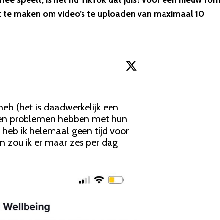
mee speelt, is het nu TikTok dat juist voor een nieuw fo
jk te maken om video’s te uploaden van maximaal 10
eb (het is daadwerkelijk een 
sen problemen hebben met hun 
 heb ik helemaal geen tijd voor 
n zou ik er maar zes per dag 