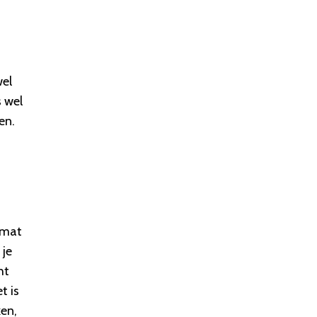
d
wel
s wel
en.
ormat
 je
ht
t is
ken,