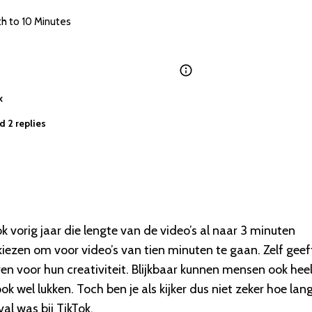
TikTok Bumps Up Max Video Length to 10 Minutes 
k
d 2 replies
orig jaar die lengte van de video’s al naar 3 minuten
 kiezen om voor video’s van tien minuten te gaan. Zelf geef
en voor hun creativiteit. Blijkbaar kunnen mensen ook hee
k wel lukken. Toch ben je als kijker dus niet zeker hoe lan
al was bij TikTok.