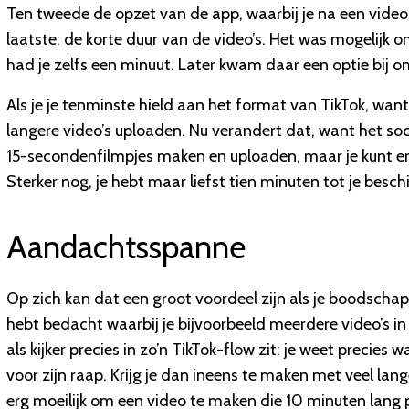
Ten tweede de opzet van de app, waarbij je na een vide
laatste: de korte duur van de video’s. Het was mogelijk
had je zelfs een minuut. Later kwam daar een optie bij o
Als je je tenminste hield aan het format van TikTok, wan
langere video’s uploaden. Nu verandert dat, want het so
15-secondenfilmpjes maken en uploaden, maar je kunt er
Sterker nog, je hebt maar liefst tien minuten tot je besch
Aandachtsspanne
Op zich kan dat een groot voordeel zijn als je boodschap 
hebt bedacht waarbij je bijvoorbeeld meerdere video’s i
als kijker precies in zo’n TikTok-flow zit: je weet precies wat
voor zijn raap. Krijg je dan ineens te maken met veel lan
erg moeilijk om een video te maken die 10 minuten lang pi