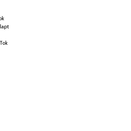
ok
lapt
kTok