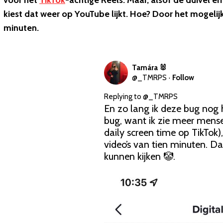
voor het
TikTok
-achtige Reels. Maar, alsof de duivel er
kiest dat weer op YouTube lijkt. Hoe? Door het mogeli
minuten.
Tamára 🐰
@
_TMRPS
·
Follow
Replying to @
_TMRPS
En zo lang ik deze bug nog h
bug, want ik zie meer men
daily screen time op TikTok),
video’s van tien minuten. Da
kunnen kijken 🤡. 