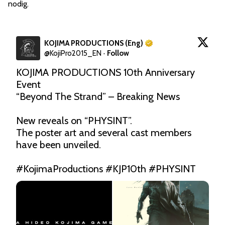
nodig.
KOJIMA PRODUCTIONS (Eng)
@
KojiPro2015_EN
·
Follow
KOJIMA PRODUCTIONS 10th Anniversary 
Event

“Beyond The Strand” – Breaking News

New reveals on “PHYSINT”.

The poster art and several cast members 
have been unveiled.

#KojimaProductions
#KJP10th
#PHYSINT