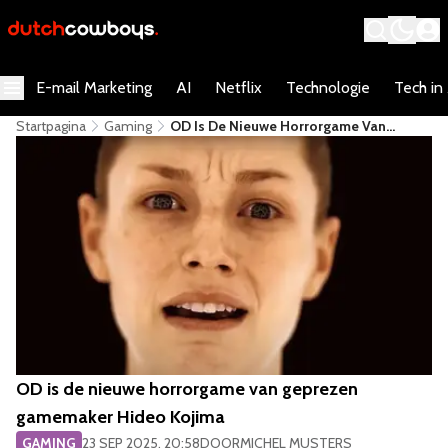
E-mail Marketing
AI
Netflix
Technologie
Tech in
Startpagina
Gaming
OD Is De Nieuwe Horrorgame Van
Geprezen Gamemaker Hideo Kojima
OD is de nieuwe horrorgame van geprezen
gamemaker Hideo Kojima
GAMING
23 SEP 2025, 20:58
DOOR
MICHEL MUSTERS