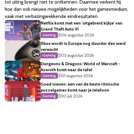
tot uiting brengt niet te ontkennen. Daarmee verkent hij
hoe dan ook nieuwe mogelijkheden voor het gamesmedium,
vaak met verbazingwekkende eindresultaten.
Netflix komt met een 'uitgebreid kijkje' van
Grand Theft Auto VI
06 augustus 2026
Gaming
Xbox wordt in Europa nog duurder dan werd
verwacht
03 augustus 2026
Gaming
Dungeons & Dragons: World of Warcraft -
Azeroth komt naar de tafel
01 augustus 2026
Gaming
Goed nieuws: een van de beste ritmische
puzzelgames komt naar je telefoon
30 juli 2026
Gaming