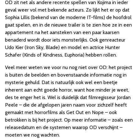
OD zit net als andere recente spellen van Kojima in ieder
geval weer vol met bekende acteurs. Zo lijkt het er op dat
Sophia Lillis (bekend van de moderne IT-films) de hoofdrol
gaat spelen, en in de nieuwe trailer is te zien hoe ze in een
appartement na het aansteken van een paar kaarsen
benaderd wordt door iets monsterlijks. Ook genreacteur
Udo Kier (Iron Sky, Blade) en model en actrice Hunter
Schafer (Kinds of Kindness, Euphoria) hebben rollen.
Veel meer weten we voor nu nog niet over OD: het project
is buiten de beelden en bovenstaande informatie nog in
mysterie gehuld. Dat is natuurlijk ook wel een beetje
inherent aan echt goede horror, want hoe minder je weet,
des te enger het is. Wel is duidelijk dat filmregisseur Jordan
Peele – die de afgelopen jaren naam voor zichzelf heeft
gemaakt met horrorfilms als Get Out en Nope – ook
betrokken is bij het project. Op meer informatie – zoals een
releasedatum en de systemen waarop OD verschijnt –
moeten we nog wachten.