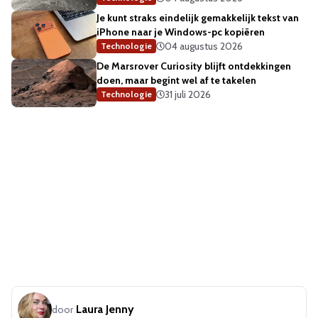
Je kunt straks eindelijk gemakkelijk tekst van
iPhone naar je Windows-pc kopiëren
04 augustus 2026
Technologie
De Marsrover Curiosity blijft ontdekkingen
doen, maar begint wel af te takelen
31 juli 2026
Technologie
Laura Jenny
door