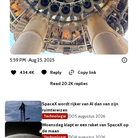
5:59 PM · Aug 25, 2025
434.4K
Reply
Copy link
Read 20.2K replies
SpaceX wordt rijker van AI dan van zijn
ruimtereizen
05 augustus 2026
Technologie
Woensdag klapt er een raket van SpaceX op
de maan
04 augustus 2026
Technologie