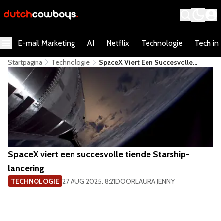
E-mail Marketing
AI
Netflix
Technologie
Tech in
Startpagina
Technologie
SpaceX Viert Een Succesvolle
Tiende Starship-Lancering
SpaceX viert een succesvolle tiende Starship-
lancering
TECHNOLOGIE
27 AUG 2025, 8:21
DOOR
LAURA JENNY