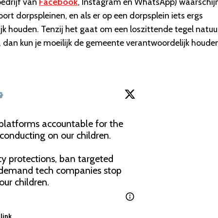
edrijf van
Facebook
, Instagram en WhatsApp) waarschijnl
soort dorpspleinen, en als er op een dorpsplein iets ergs
k houden. Tenzij het gaat om een loszittende tegel natuurl
, dan kun je moeilijk de gemeente verantwoordelijk houde
latforms accountable for the 
conducting on our children.

cy protections, ban targeted 
d demand tech companies stop 
our children.
link