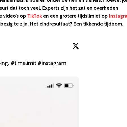
l denken aan kinderen onder de tien en tieners. Hoewel j
eurt dat toch veel. Experts zijn het zat en overheden
e video’s op
TikTok
en een grotere tijdslimiet op
Instagr
bezig te zijn. Het eindresultaat? Een tikkende tijdbom.
ing. 
#timelimit
#instagram