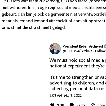
Dat is iets wat Mark Zuckerberg, CEO van Meta (moederb
niet wil horen. In zijn ogen zijn social media slechts een 
gebeurt, dan kun je ook de gemeente niet verantwoordelij
maar als iemand iemand uitscheldt of aanvalt op straat
omdat het die straat heeft gelegd.
President Biden Archived
@
POTUS46Archive
·
Follow
We must hold social media p
national experiment they’re 
It’s time to strengthen priva
advertising to children, an
collecting personal data on 
3:02 AM · Mar 2, 2022
9.0K
Reply
Copy 