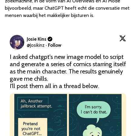
zoekmachine, in de vorm van AI Overviews en AI Mode
bijvoorbeeld, maar ChatGPT heeft echt die conversatie met
mensen waarbij het makkelijker bijsturen is.
Josie Kins
@
Josikinz
·
Follow
I asked chatgpt's new image model to script 
and generate a series of comics starring itself 
as the main character. The results genuinely 
gave me chills. 

I'll post them all in a thread below.