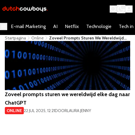
E-mail Marketing
AI
Netflix
Technologie
Tech in
Startpagina
Online
Zoveel Prompts Sturen We Wereldwijd
Elke Dag Naar ChatGPT
Zoveel prompts sturen we wereldwijd elke dag naar
ChatGPT
ONLINE
22 JUL 2025, 12:21
DOOR
LAURA JENNY