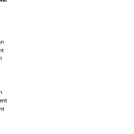
wel
an
nt
!
n
ent
nt