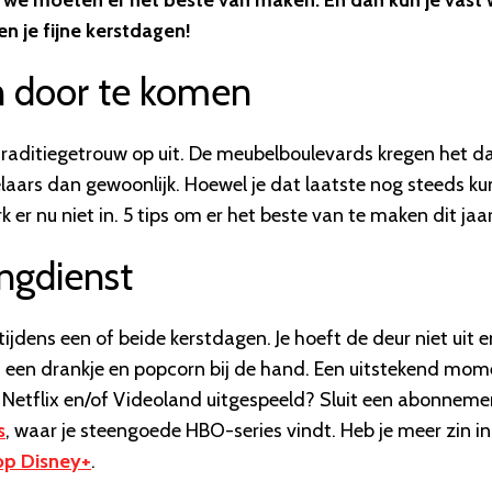
ar we moeten er het beste van maken. En dan kun je vast 
en je fijne kerstdagen!
wn door te komen
traditiegetrouw op uit. De meubelboulevards kregen het d
aars dan gewoonlijk. Hoewel je dat laatste nog steeds ku
er nu niet in. 5 tips om er het beste van te maken dit jaar
ngdienst
tijdens een of beide kerstdagen. Je hoeft de deur niet uit e
t een drankje en popcorn bij de hand. Een uitstekend mom
 Netflix en/of Videoland uitgespeeld? Sluit een abonneme
s
, waar je steengoede HBO-series vindt. Heb je meer zin in
p Disney+
.