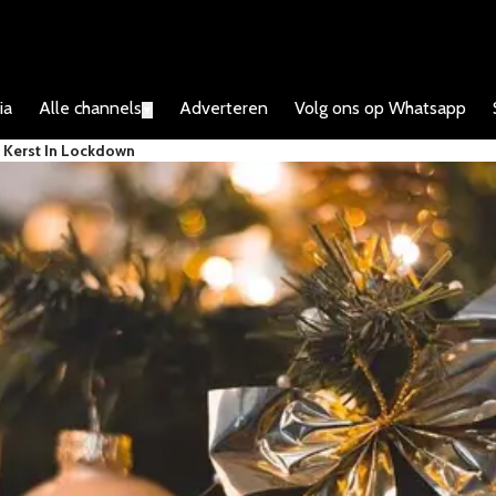
ia
Alle channels
Adverteren
Volg ons op Whatsapp
▼
 Kerst In Lockdown