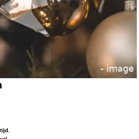
n
ijd.