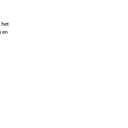
 het
n en