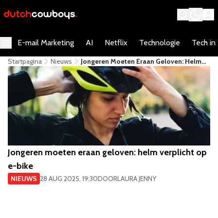
E-mail Marketing
AI
Netflix
Technologie
Tech in
Startpagina
Nieuws
Jongeren Moeten Eraan Geloven: Helm
Verplicht Op E-Bike
Jongeren moeten eraan geloven: helm verplicht op
e-bike
NIEUWS
28 AUG 2025, 19:30
DOOR
LAURA JENNY