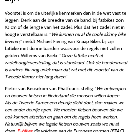
Voorstel is om de uiterlijke kenmerken dan in de wet vast te
leggen. Denk aan de breedte van de band, bij fatbikes zo’n
10 cm of de lengte van het zadel. Plus dat het zadel niet in
hoogte verstelbaar is. “
We kunnen nu al de coole skinny bike
leveren,
” meldt Michael Fiering van Knaap Bikes bij zijn
fatbike met dunne banden waarvoor de regels niet zullen
gelden. Willems van Brekr: “
Onze fatbike heeft al
zadelhoogteverstelling, dat is standaard. Ook de bandenmaat
is anders. Nu nog uniek maar dat zal met dit voorstel van de
Tweede Kamer niet lang duren
.”
Pieter van Beusekom van Phatfour is stellig: "
We ontwerpen
en bouwen fietsen in Nederland die mensen willen kopen.
Als de Tweede Kamer een deurtje dicht doet, dan maken we
een ander deurtje open. We moeten fietsen bouwen die we
ook kunnen afzetten en gaan om de regels heen werken.
Natuurlijk blijven we legale fietsen bouwen zoals we nu al
doen.
E-bikes
die voldoen aan de Europese normen (EPAC)