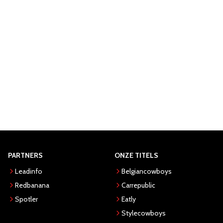
PARTNERS
ONZE TITELS
Leadinfo
Belgiancowboys
Redbanana
Carrepublic
Spotler
Eatly
Stylecowboys