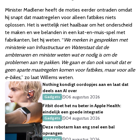
Minister Madlener heeft de moties eerder ontraden omdat
hij snapt dat maatregelen voor alleen fatbikes niets
oplossen. Het is wettelijk niet haalbaar om het onderscheid
te maken en we belanden in een kat-en-muis-spel met
fabrikanten, liet hij weten. “
We merken in gesprekken met
ministerie van Infrastructuur en Waterstaat dat de
ambtenaren en minister weten wat er nodig is om de
problemen aan te pakken.
We gaan er dan ook vanuit dat er
geen aparte maatregelen komen voor fatbikes, maar voor alle
e-bikes,
” zo laat Willems weten.
Nothing kondigt oordopjes aan en laat dat
deels aan AI over
06 augustus 2026
Gadgets
Fitbit doet het nu beter in Apple Health:
eindelijk een goede integratie
04 augustus 2026
Gadgets
Deze robotarm kan eng snel een bal
opvangen
03 augustus 2026
Gadgets