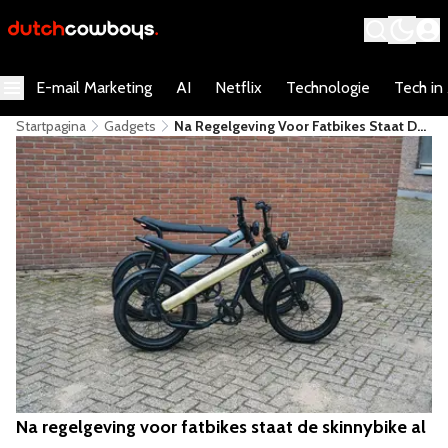
E-mail Marketing
AI
Netflix
Technologie
Tech in
Startpagina
Gadgets
Na Regelgeving Voor Fatbikes Staat De
Skinnybike Al Klaar
Na regelgeving voor fatbikes staat de skinnybike al