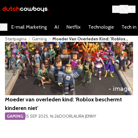
E-mail Marketing
AI
Netflix
Technologie
Tech in
Startpagina
Gaming
Moeder Van Overleden Kind: 'Roblox
Beschermt Kinderen Niet'
Moeder van overleden kind: 'Roblox beschermt
kinderen niet'
GAMING
15 SEP 2025, 16:26
DOOR
LAURA JENNY