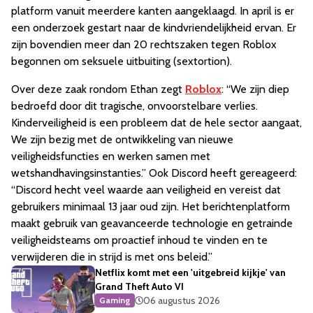
platform vanuit meerdere kanten aangeklaagd. In april is er
een onderzoek gestart naar de kindvriendelijkheid ervan. Er
zijn bovendien meer dan 20 rechtszaken tegen Roblox
begonnen om seksuele uitbuiting (sextortion).
Over deze zaak rondom Ethan zegt
Roblox
: “We zijn diep
bedroefd door dit tragische, onvoorstelbare verlies.
Kinderveiligheid is een probleem dat de hele sector aangaat,
We zijn bezig met de ontwikkeling van nieuwe
veiligheidsfuncties en werken samen met
wetshandhavingsinstanties.” Ook Discord heeft gereageerd:
“Discord hecht veel waarde aan veiligheid en vereist dat
gebruikers minimaal 13 jaar oud zijn. Het berichtenplatform
maakt gebruik van geavanceerde technologie en getrainde
veiligheidsteams om proactief inhoud te vinden en te
verwijderen die in strijd is met ons beleid.”
Netflix komt met een 'uitgebreid kijkje' van
Grand Theft Auto VI
06 augustus 2026
Gaming