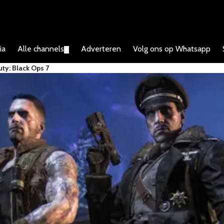
ia
Alle channels
Adverteren
Volg ons op Whatsapp
▼
uty: Black Ops 7