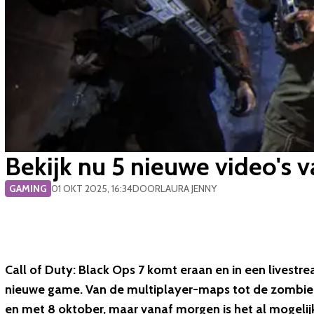
Bekijk nu 5 nieuwe video's v
GAMING
01 OKT 2025, 16:34
DOOR
LAURA JENNY
Call of Duty: Black Ops 7 komt eraan en in een livestr
nieuwe game. Van de multiplayer-maps tot de zombie
en met 8 oktober, maar vanaf morgen is het al mogelijk