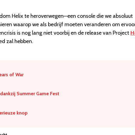
ndom Helix te heroverwegen—een console die we absoluut
ieren waarop we als bedrijf moeten veranderen om ervoor
crisis is nog lang niet voorbij en de release van Project
H
ed zal hebben.
ears of War
dankzij Summer Game Fest
erieuze knop
acht