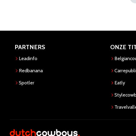
PARTNERS
ONZE TI
Leadinfo
Belgianc
Redbanana
Carrepubli
Spotler
Eatly
Stylecow
Travelvall