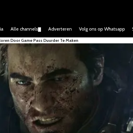
ia
Alle channels
Adverteren
Volg ons op Whatsapp
▼
rloren Door Game Pass Duurder Te Maken