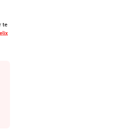
 te
elix