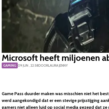
Microsoft heeft miljoenen 
GAMING
09 JUN , 22:58
DOOR
LAURA JENNY
Game Pass duurder maken was misschien niet het best
werd aangekondigd dat er een stevige prijsstijging 
gamers niet alleen luid op social media gezegd dat z