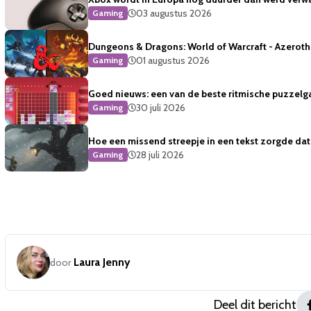
03 augustus 2026
Gaming
Dungeons & Dragons: World of Warcraft - Azeroth 
01 augustus 2026
Gaming
Goed nieuws: een van de beste ritmische puzzelg
30 juli 2026
Gaming
Hoe een missend streepje in een tekst zorgde dat 
28 juli 2026
Gaming
Laura Jenny
door
Deel dit bericht