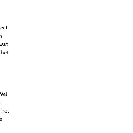
rect
n
 wat
 het
Wel
u
 het
e