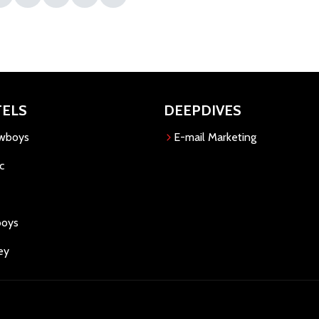
TELS
DEEPDIVES
owboys
E-mail Marketing
c
boys
ey