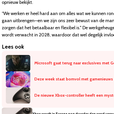
opnieuw bekijkt.
“We werken er heel hard aan om alles wat we kunnen ro
gaan uitbrengen—en we zijn ons zeer bewust van de man
zorgen dat het betaalbaar en flexibel is." De werkgeheugen
wordt verwacht in 2028, waardoor dat wel degelijk invlo
Lees ook
Microsoft gaat terug naar exclusives met G
Deze week staat bomvol met gamenieuws 
De nieuwe Xbox-controller heeft een myst
Xbox wordt in Europa nog duurder dan werd verw