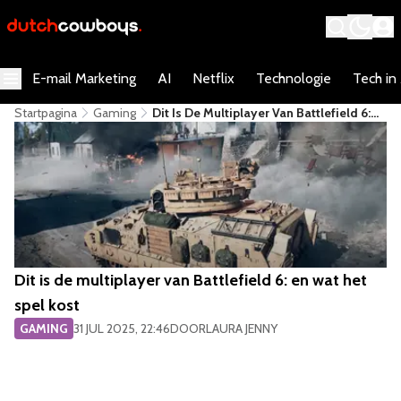
E-mail Marketing
AI
Netflix
Technologie
Tech in
Startpagina
Gaming
Dit Is De Multiplayer Van Battlefield 6:
En Wat Het Spel Kost
Dit is de multiplayer van Battlefield 6: en wat het
spel kost
GAMING
31 JUL 2025, 22:46
DOOR
LAURA JENNY