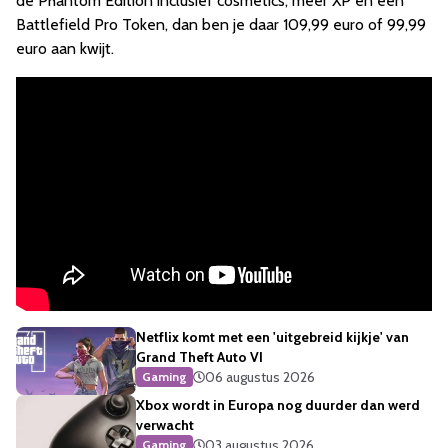
de Phantom Edition inclusief cosmetics, meer XP en een
Battlefield Pro Token, dan ben je daar 109,99 euro of 99,99
euro aan kwijt.
Netflix komt met een 'uitgebreid kijkje' van
Grand Theft Auto VI
06 augustus 2026
Gaming
Xbox wordt in Europa nog duurder dan werd
verwacht
03 augustus 2026
Gaming