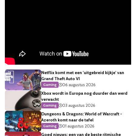
Netflix komt met een 'uitgebreid kijkje' van
Grand Theft Auto VI
06 augustus 2026
Gaming
Xbox wordt in Europa nog duurder dan werd
verwacht
03 augustus 2026
Gaming
Dungeons & Dragons: World of Warcraft -
Azeroth komt naar de tafel
01 augustus 2026
Gaming
Goed nieuws: een van de beste ritmische