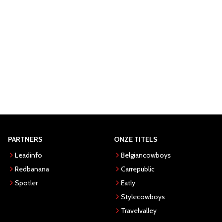
PARTNERS
ONZE TITELS
Leadinfo
Belgiancowboys
Redbanana
Carrepublic
Spotler
Eatly
Stylecowboys
Travelvalley