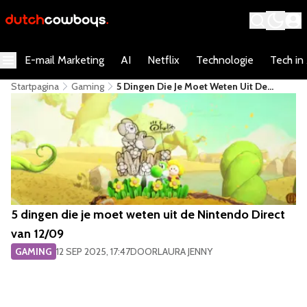
E-mail Marketing
AI
Netflix
Technologie
Tech in
Startpagina
Gaming
5 Dingen Die Je Moet Weten Uit De
Nintendo Direct Van 12/09
5 dingen die je moet weten uit de Nintendo Direct
van 12/09
GAMING
12 SEP 2025, 17:47
DOOR
LAURA JENNY