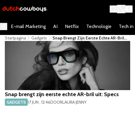
E-mail Marketing
AI
Netflix
Technologie
Tech in
Startpagina
Gadgets
Snap Brengt Zijn Eerste Echte AR-Bril
Uit: Specs
Snap brengt zijn eerste echte AR-bril uit: Specs
GADGETS
17 JUN , 12:46
DOOR
LAURA JENNY