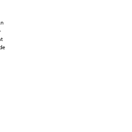
an
-
ht
 de