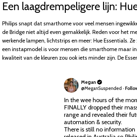
Een laagdrempeligere lijn: Hue
Philips snapt dat smarthome voor veel mensen ingewikke
de Bridge niet altijd even gemakkelijk. Reden voor het m
werkende lampen, lichtstrips en meer: Hue Essentials. Ze
een instapmodel is voor mensen die smarthome maar in
kwaliteit van de kleuren zou ook iets minder zijn. De Esse
Meցan
@
MeganSuspended
·
Follo
In the wee hours of the morni
FINALLY dropped their massi
range and revealed their fut
automation & security. 

There is still no information
released in Australia so Phili