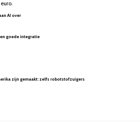
 euro.
aan AI over
 een goede integratie
rika zijn gemaakt: zelfs robotstofzuigers