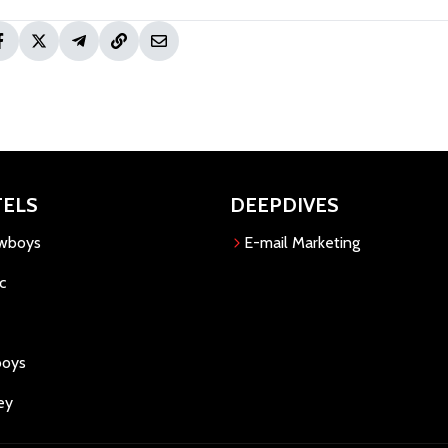
TELS
DEEPDIVES
owboys
E-mail Marketing
c
boys
ey