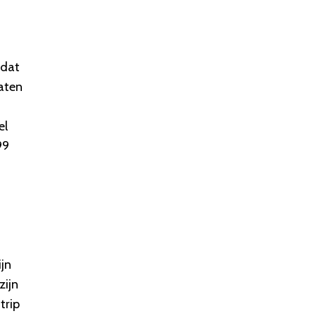
odat
raten
el
99
ijn
zijn
trip