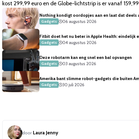
kost 299,99 euro en de Globe-lichtstrip is er vanaf 159,99
Nothing kondigt oordopjes aan en laat dat deels 
06 augustus 2026
Gadgets
Fitbit doet het nu beter in Apple Health: eindelijk
04 augustus 2026
Gadgets
Deze robotarm kan eng snel een bal opvangen
03 augustus 2026
Gadgets
Amerika bant slimme robot-gadgets die buiten Ame
30 juli 2026
Gadgets
Laura Jenny
door