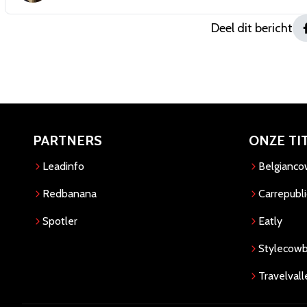
Deel dit bericht
PARTNERS
ONZE TI
Leadinfo
Belgianc
Redbanana
Carrepubli
Spotler
Eatly
Stylecow
Travelvall