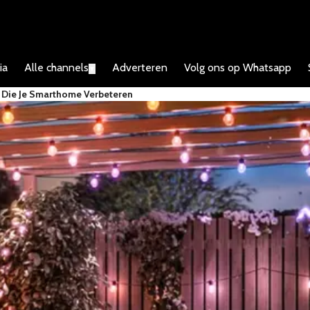
ia
Alle channels
Adverteren
Volg ons op Whatsapp
▼
e Die Je Smarthome Verbeteren