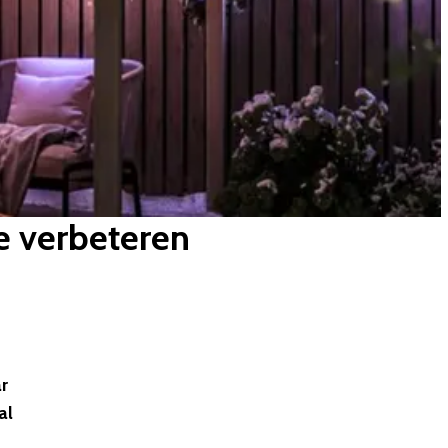
e verbeteren
r
al