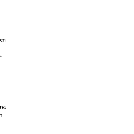
 en
e
jna
an