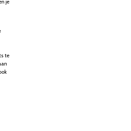
en je
e
ts te
 aan
ook
.