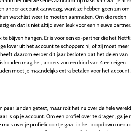
aarin het nieuwe series aanraadt op basis van wat je al h
een ander account aanwezig, want ze hebben geen zin om 
 hun watchlist weer te moeten aanmaken. Om die reden
ig en dat is niet altijd even leuk voor een nieuwe partner
 te blijven hangen. Er is voor een ex-partner die het Netfli
e lover uit het account te schoppen: hij of zij moet meer
 heeft daarom eerder dit jaar besloten dat het delen van
uishouden mag het, anders zou een kind van 4 een eigen
den moet je maandelijks extra betalen voor het account.
n paar landen getest, maar rolt het nu over de hele wereld 
ar is op je account. Om een profiel over te dragen, ga je 
je muis over je profielicoontje gaat in het dropdown menu 