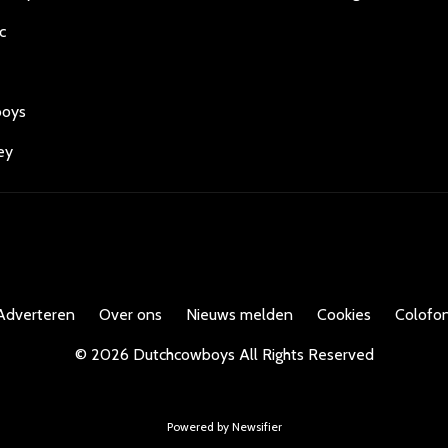
c
boys
ey
Adverteren
Over ons
Nieuws melden
Cookies
Colofon
©
2026
Dutchcowboys
All Rights Reserved
Powered by Newsifier