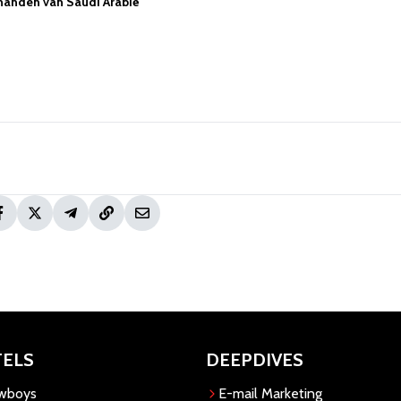
n handen van Saudi Arabië
TELS
DEEPDIVES
owboys
E-mail Marketing