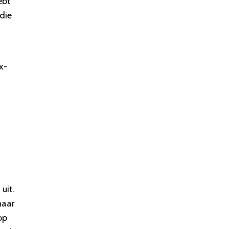
ebt
die
.
x-
uit.
naar
op