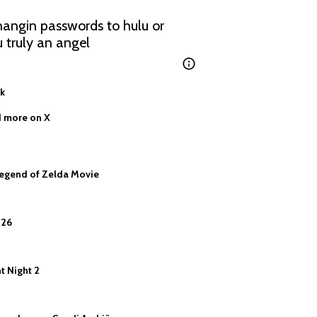
hangin passwords to hulu or 
u truly an angel
nk
 more on X
Legend of Zelda Movie
026
nt Night 2