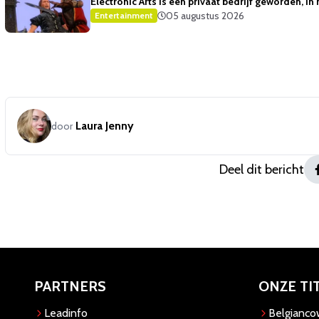
Electronic Arts is een privaat bedrijf geworden, i
05 augustus 2026
Entertainment
Laura Jenny
door
Deel dit bericht
PARTNERS
ONZE TI
Leadinfo
Belgianc