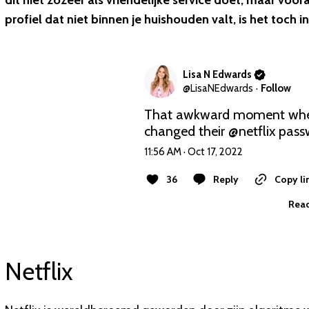
dit niet zozeer als vriendelijke service doet, maar voo
profiel dat niet binnen je huishouden valt, is het toc
Lisa N Edwards
@
LisaNEdwards
·
Follow
That awkward moment when 
changed their 
@netflix
 pas
11:56 AM · Oct 17, 2022
36
Reply
Copy li
Read
Netflix