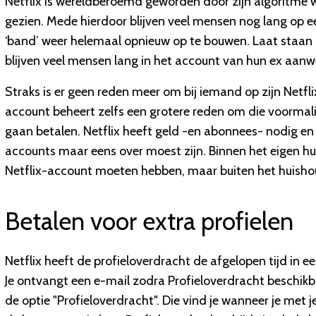
Netflix is wereldberoemd geworden door zijn algoritme w
gezien. Mede hierdoor blijven veel mensen nog lang op 
‘band’ weer helemaal opnieuw op te bouwen. Laat staan
blijven veel mensen lang in het account van hun ex aanwez
Straks is er geen reden meer om bij iemand op zijn Netflix
account beheert zelfs een grotere reden om die voormalig
gaan betalen. Netflix heeft geld -en abonnees- nodig en
accounts maar eens over moest zijn. Binnen het eigen h
Netflix-account moeten hebben, maar buiten het huishou
Betalen voor extra profielen
Netflix heeft de profieloverdracht de afgelopen tijd in ee
Je ontvangt een e-mail zodra Profieloverdracht beschikba
de optie "Profieloverdracht". Die vind je wanneer je met 