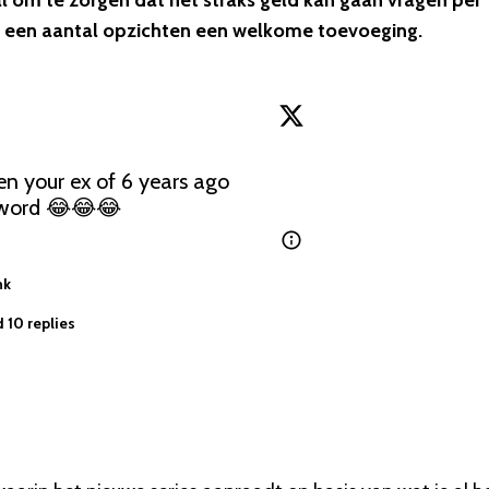
ral om te zorgen dat het straks geld kan gaan vragen per
h in een aantal opzichten een welkome toevoeging.
your ex of 6 years ago 
sword 😂😂😂
nk
 10 replies