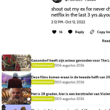
shout out my ex for never c
netflix in the last 3 yrs 🙏yo
2:12 PM · Oct 12, 2022
16
Reply
Copy li
Read
Ganondorf heeft zijn acteur gevonden voor The 
06 augustus 2026
Entertainment
Deze films komen eraan in de tweede helft van 2
05 augustus 2026
Entertainment
Het is 28 graden, hier is een kersttrailer van Viole
05 augustus 2026
Entertainment