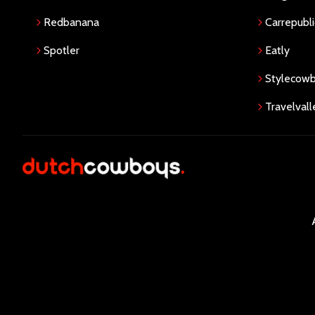
Redbanana
Carrepubli
Spotler
Eatly
Stylecow
Travelvall