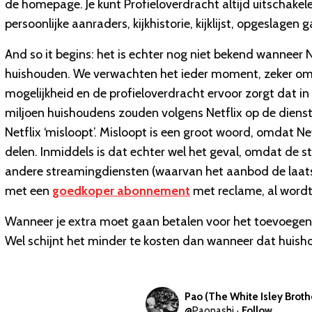
de homepage. Je kunt Profieloverdracht altijd uitschakele
persoonlijke aanraders, kijkhistorie, kijklijst, opgeslag
And so it begins: het is echter nog niet bekend wanneer N
huishouden. We verwachten het ieder moment, zeker omd
mogelijkheid en de profieloverdracht ervoor zorgt dat i
miljoen huishoudens zouden volgens Netflix op de dienst
Netflix ‘misloopt’. Misloopt is een groot woord, omdat N
delen. Inmiddels is dat echter wel het geval, omdat de s
andere streamingdiensten (waarvan het aanbod de laat
met een
goedkoper abonnement
met reclame, al wordt
Wanneer je extra moet gaan betalen voor het toevoegen 
Wel schijnt het minder te kosten dan wanneer dat huish
Pao (The White Isley Broth
@
Paonashi
·
Follow