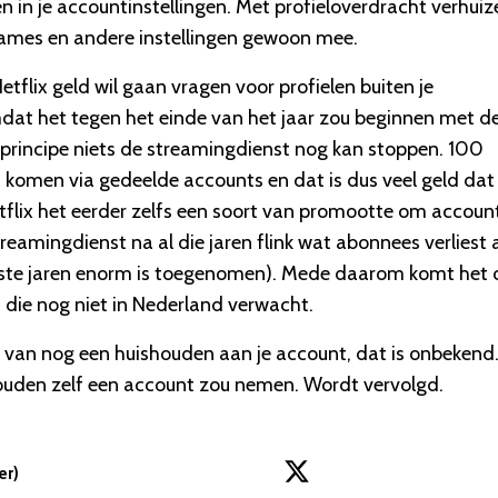
n in je accountinstellingen. Met profieloverdracht verhuiz
en games en andere instellingen gewoon mee.
etflix geld wil gaan vragen voor profielen buiten je
at het tegen het einde van het jaar zou beginnen met d
n principe niets de streamingdienst nog kan stoppen. 100
 komen via gedeelde accounts en dat is dus veel geld dat
etflix het eerder zelfs een soort van promootte om accoun
treamingdienst na al die jaren flink wat abonnees verliest
ste jaren enorm is toegenomen). Mede daarom komt het 
 die nog niet in Nederland verwacht.
van nog een huishouden aan je account, dat is onbekend
ouden zelf een account zou nemen. Wordt vervolgd.
er)