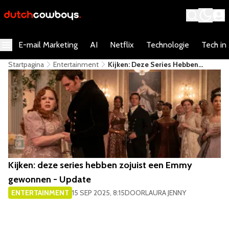
E-mail Marketing
AI
Netflix
Technologie
Tech in
Startpagina
Entertainment
Kijken: Deze Series Hebben
Zojuist Een Emmy Gewonnen -
Update
Kijken: deze series hebben zojuist een Emmy
gewonnen - Update
ENTERTAINMENT
15 SEP 2025, 8:15
DOOR
LAURA JENNY