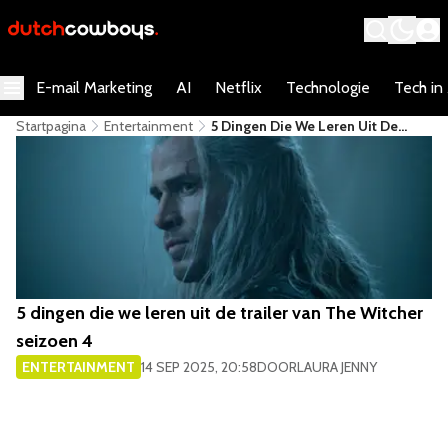
E-mail Marketing
AI
Netflix
Technologie
Tech in
Startpagina
Entertainment
5 Dingen Die We Leren Uit De
Trailer Van The Witcher Seizoen 4
5 dingen die we leren uit de trailer van The Witcher
seizoen 4
ENTERTAINMENT
14 SEP 2025, 20:58
DOOR
LAURA JENNY