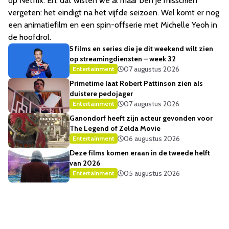
op Netflix. En, dat wisten we al maar ben je misschien
vergeten: het eindigt na het vijfde seizoen. Wel komt er nog
een animatiefilm en een spin-offserie met Michelle Yeoh in
de hoofdrol.
5 films en series die je dit weekend wilt zien
op streamingdiensten – week 32
07 augustus 2026
Entertainment
Primetime laat Robert Pattinson zien als
duistere pedojager
07 augustus 2026
Entertainment
Ganondorf heeft zijn acteur gevonden voor
The Legend of Zelda Movie
06 augustus 2026
Entertainment
Deze films komen eraan in de tweede helft
van 2026
05 augustus 2026
Entertainment