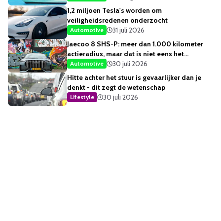
1,2 miljoen Tesla's worden om
veiligheidsredenen onderzocht
31 juli 2026
Automotive
Jaecoo 8 SHS-P: meer dan 1.000 kilometer
actieradius, maar dat is niet eens het
opvallendste
30 juli 2026
Automotive
Hitte achter het stuur is gevaarlijker dan je
denkt - dit zegt de wetenschap
30 juli 2026
Lifestyle