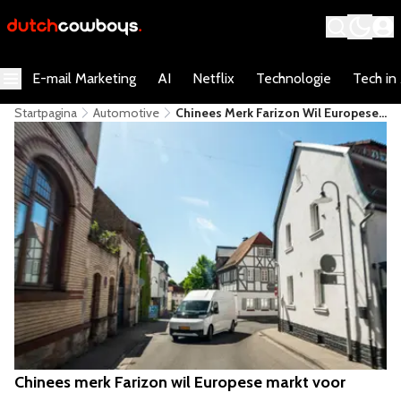
E-mail Marketing
AI
Netflix
Technologie
Tech in
Startpagina
Automotive
Chinees Merk Farizon Wil Europese
Markt Voor Elektrische
Bedrijfswagens Opschudden
Chinees merk Farizon wil Europese markt voor