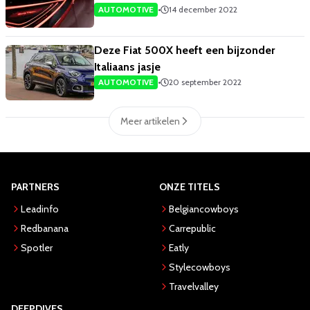
AUTOMOTIVE
•
14 december 2022
​Deze Fiat 500X heeft een bijzonder
Italiaans jasje
AUTOMOTIVE
•
20 september 2022
Meer artikelen
PARTNERS
ONZE TITELS
Leadinfo
Belgiancowboys
Redbanana
Carrepublic
Spotler
Eatly
Stylecowboys
Travelvalley
DEEPDIVES