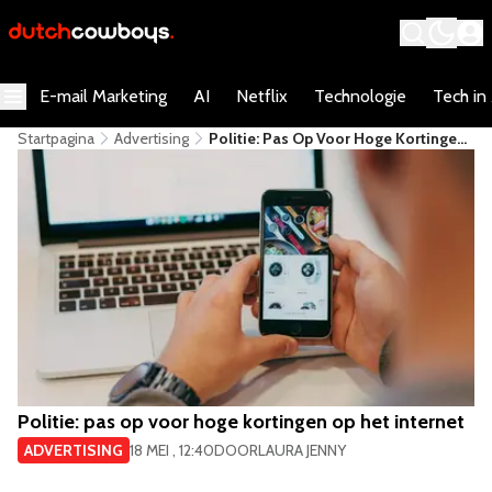
E-mail Marketing
AI
Netflix
Technologie
Tech in
Startpagina
Advertising
Politie: Pas Op Voor Hoge Kortingen
Op Het Internet
Politie: pas op voor hoge kortingen op het internet
ADVERTISING
18 MEI , 12:40
DOOR
LAURA JENNY