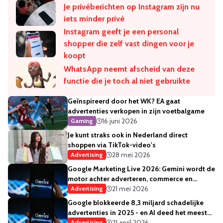
Je privéberichten op Instagram zijn nu
iets minder privé
Instagram geeft je een personal
shopper die zelf vast dingen voor je
koopt
WhatsApp neemt afscheid van deze
functie die je toch al niet gebruikte
Geïnspireerd door het WK? EA gaat
advertenties verkopen in zijn voetbalgame
16 juni 2026
Gaming
Je kunt straks ook in Nederland direct
shoppen via TikTok-video's
28 mei 2026
Advertising
Google Marketing Live 2026: Gemini wordt de
motor achter adverteren, commerce en
creativiteit
21 mei 2026
Advertising
Google blokkeerde 8,3 miljard schadelijke
advertenties in 2025 - en AI deed het meeste
werk
21 april 2026
Advertising