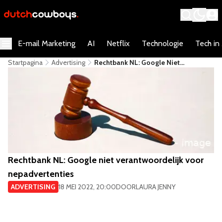
E-mail Marketing
AI
Netflix
Technologie
Tech in
Startpagina
Advertising
Rechtbank NL: Google Niet
Verantwoordelijk Voor
Nepadvertenties
Rechtbank NL: Google niet verantwoordelijk voor
nepadvertenties
ADVERTISING
18 MEI 2022, 20:00
DOOR
LAURA JENNY