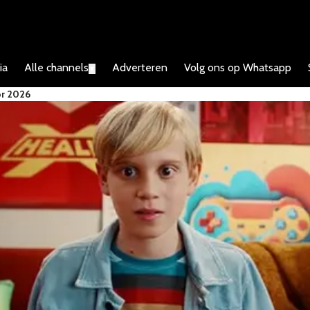
ia
Alle channels
Adverteren
Volg ons op Whatsapp
▼
or 2026