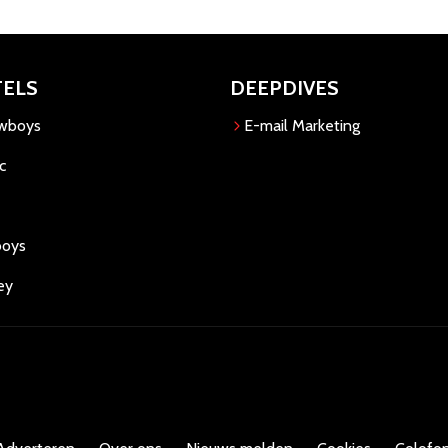
TELS
DEEPDIVES
owboys
E-mail Marketing
c
boys
ey