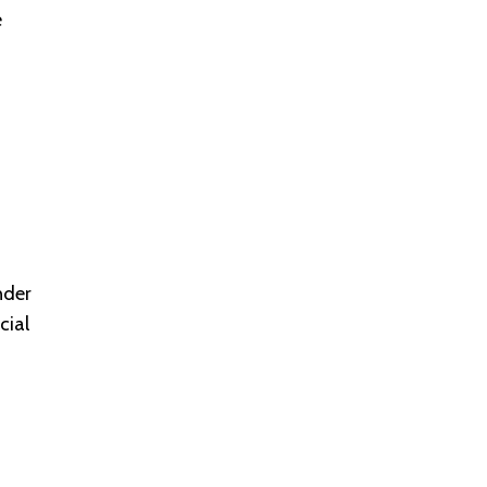
e
nder
cial