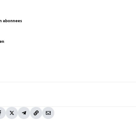
en abonnees
oen