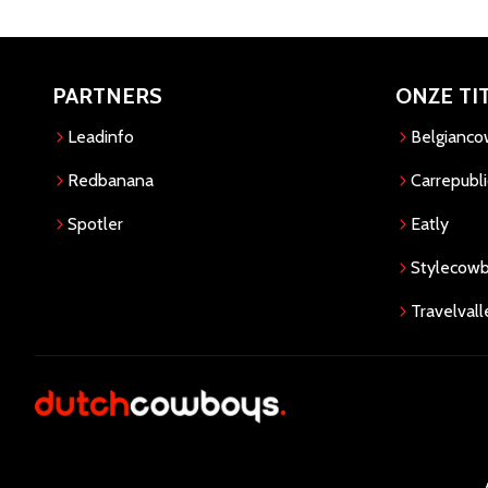
PARTNERS
ONZE TI
Leadinfo
Belgianc
Redbanana
Carrepubli
Spotler
Eatly
Stylecow
Travelvall