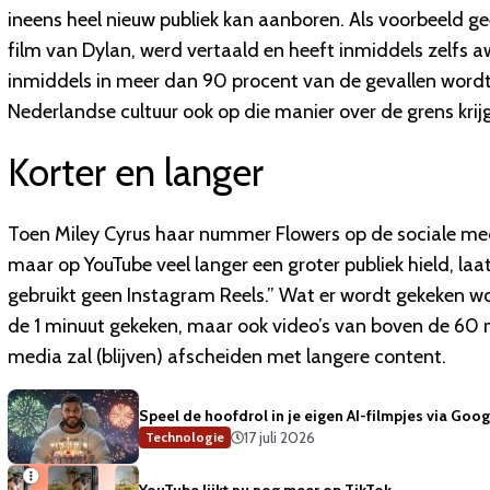
ineens heel nieuw publiek kan aanboren. Als voorbeeld 
film van Dylan, werd vertaald en heeft inmiddels zelfs 
inmiddels in meer dan 90 procent van de gevallen word
Nederlandse cultuur ook op die manier over de grens krij
Korter en langer
Toen Miley Cyrus haar nummer Flowers op de sociale medi
maar op YouTube veel langer een groter publiek hield, la
gebruikt geen Instagram Reels.” Wat er wordt gekeken wo
de 1 minuut gekeken, maar ook video’s van boven de 60 m
media zal (blijven) afscheiden met langere content.
Speel de hoofdrol in je eigen AI-filmpjes via Goog
17 juli 2026
Technologie