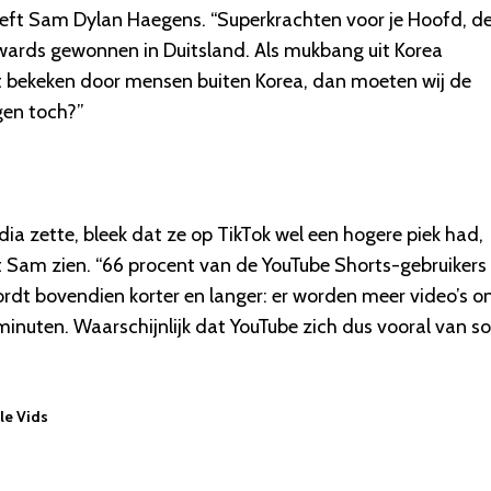
geeft Sam Dylan Haegens. “Superkrachten voor je Hoofd, d
awards gewonnen in Duitsland. Als mukbang uit Korea
t bekeken door mensen buiten Korea, dan moeten wij de
gen toch?”
a zette, bleek dat ze op TikTok wel een hogere piek had,
at Sam zien. “66 procent van de YouTube Shorts-gebruikers
rdt bovendien korter en langer: er worden meer video’s o
inuten. Waarschijnlijk dat YouTube zich dus vooral van so
le Vids