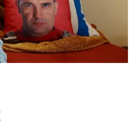
t
p
l