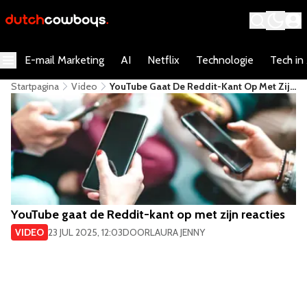
E-mail Marketing
AI
Netflix
Technologie
Tech in
Startpagina
Video
YouTube Gaat De Reddit-Kant Op Met Zijn
Reacties
YouTube gaat de Reddit-kant op met zijn reacties
VIDEO
23 JUL 2025, 12:03
DOOR
LAURA JENNY