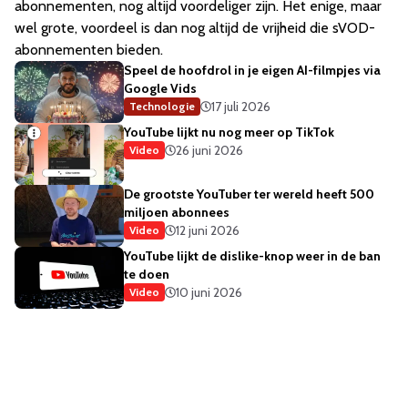
abonnementen, nog altijd voordeliger zijn. Het enige, maar
wel grote, voordeel is dan nog altijd de vrijheid die sVOD-
abonnementen bieden.
Speel de hoofdrol in je eigen AI-filmpjes via
Google Vids
17 juli 2026
Technologie
YouTube lijkt nu nog meer op TikTok
26 juni 2026
Video
De grootste YouTuber ter wereld heeft 500
miljoen abonnees
12 juni 2026
Video
YouTube lijkt de dislike-knop weer in de ban
te doen
10 juni 2026
Video