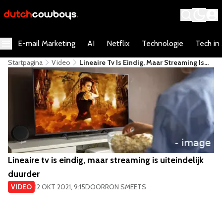
E-mail Marketing
AI
Netflix
Technologie
Tech in
Startpagina
Video
Lineaire Tv Is Eindig, Maar Streaming Is
Uiteindelijk Duurder
Lineaire tv is eindig, maar streaming is uiteindelijk
duurder
VIDEO
12 OKT 2021, 9:15
DOOR
RON SMEETS