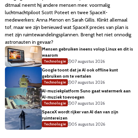
ditmaal neemt hij andere mensen mee: voormalig
luchtmachtpiloot Scott Poteet en twee SpaceX-
medewerkers: Anna Menon en Sarah Gillis. Klinkt allemaal
tof, maar we zijn benieuwd wat SpaceX precies van plan is
met zijn ruimtewandelingsplannen. Brengt het niet onnodig
astronauten in gevaar?
Mensen gebruiken ineens volop Linux en dit is
waarom
07 augustus 2026
Technologie
Google toont dat je AI ook offline kunt
gebruiken om te vertalen
07 augustus 2026
Technologie
AI-muziekplatform Suno gaat watermerk aan
AI-muziek toevoegen
07 augustus 2026
Technologie
SpaceX wordt rijker van AI dan van zijn
ruimtereizen
05 augustus 2026
Technologie