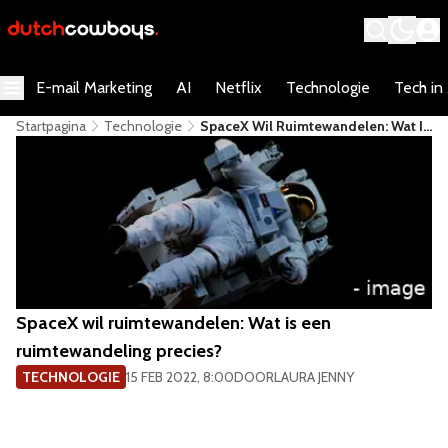
E-mail Marketing
AI
Netflix
Technologie
Tech in
Startpagina
Technologie
SpaceX Wil Ruimtewandelen: Wat Is
Een Ruimtewandeling Precies?
SpaceX wil ruimtewandelen: Wat is een
ruimtewandeling precies?
TECHNOLOGIE
15 FEB 2022, 8:00
DOOR
LAURA JENNY