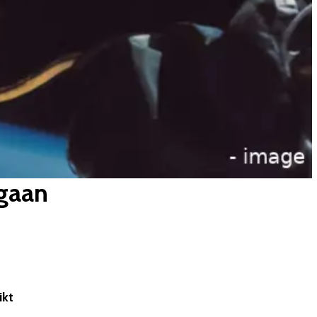
 gaan
ikt