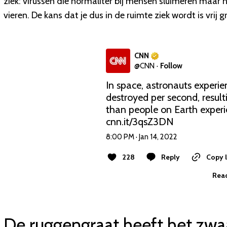
ziek: virussen die normaliter bij mensen sluimeren maar ni
vieren. De kans dat je dus in de ruimte ziek wordt is vrij g
CNN
@
CNN
·
Follow
In space, astronauts experien
destroyed per second, result
cnn.it/3qsZ3DN
8:00 PM · Jan 14, 2022
228
Reply
Copy l
Read
De ruggengraat heeft het zwa