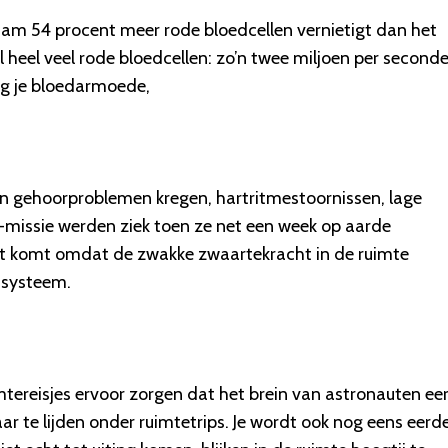
haam 54 procent meer rode bloedcellen vernietigt dan het
eel veel rode bloedcellen: zo’n twee miljoen per seconde 
ijg je bloedarmoede,
en gehoorproblemen kregen, hartritmestoornissen, lage
-missie werden ziek toen ze net een week op aarde
Het komt omdat de zwakke zwaartekracht in de ruimte
nsysteem.
ereisjes ervoor zorgen dat het brein van astronauten ee
te lijden onder ruimtetrips. Je wordt ook nog eens eerd