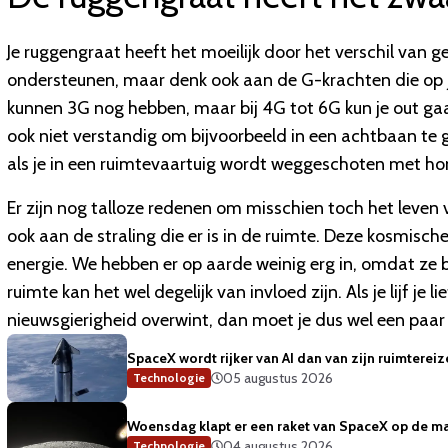
Je ruggengraat heeft het moeilijk door het verschil van 
ondersteunen, maar denk ook aan de G-krachten die op je
kunnen 3G nog hebben, maar bij 4G tot 6G kun je out gaa
ook niet verstandig om bijvoorbeeld in een achtbaan te ga
als je in een ruimtevaartuig wordt weggeschoten met hon
Er zijn nog talloze redenen om misschien toch het leven 
ook aan de straling die er is in de ruimte. Deze kosmische
energie. We hebben er op aarde weinig erg in, omdat ze
ruimte kan het wel degelijk van invloed zijn. Als je lijf je l
nieuwsgierigheid overwint, dan moet je dus wel een paar
SpaceX wordt rijker van AI dan van zijn ruimterei
05 augustus 2026
Technologie
Woensdag klapt er een raket van SpaceX op de m
04 augustus 2026
Technologie