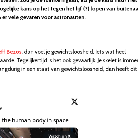
 stellen: zou je de ruimte ingaan, als je de kans had? Het
gelijke kans op het tegen het lijf (?) lopen van buitena
n er vele gevaren voor astronauten.
eff Bezos
, dan voel je gewichtsloosheid. Iets wat heel
arde. Tegelijkertijd is het ook gevaarlijk. Je skelet is imme
angdurig in een staat van gewichtsloosheid, dan heeft dit
w
Watch on X