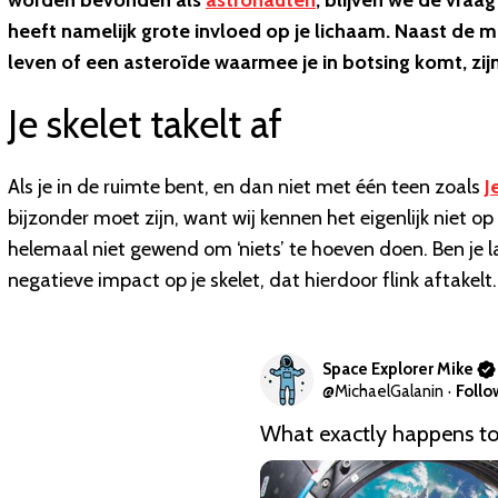
worden bevonden als
astronauten
, blijven we de vraag
heeft namelijk grote invloed op je lichaam. Naast de mo
leven of een asteroïde waarmee je in botsing komt, zij
Je skelet takelt af
Als je in de ruimte bent, en dan niet met één teen zoals
J
bijzonder moet zijn, want wij kennen het eigenlijk niet op a
helemaal niet gewend om ‘niets’ te hoeven doen. Ben je l
negatieve impact op je skelet, dat hierdoor flink aftakelt.
Space Explorer Mike
@
MichaelGalanin
·
Follo