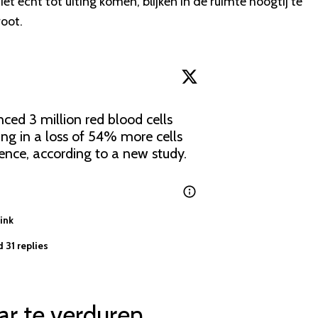
et echt tot uiting komen, blijken in de ruimte hoogtij te
root.
ced 3 million red blood cells 
ing in a loss of 54% more cells 
than people on Earth experience, according to a new study. 
ink
 31 replies
ar te verduren