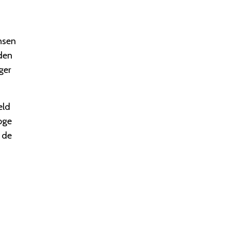
nsen
eden
ger
eld
hoge
 de