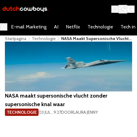
E-mail Marketing
AI
Netflix
Technologie
Tech in
Startpagina
Technologie
NASA Maakt Supersonische Vlucht
Zonder Supersonische Knal Waar
NASA maakt supersonische vlucht zonder
supersonische knal waar
TECHNOLOGIE
03 JUL , 9:27
DOOR
LAURA JENNY