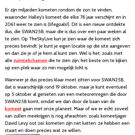
Er zijn miljarden kometen rondom de zon te vinden,
waaronder Halley’s komeet die elke 76 jaar verschijnt en in
2061 weer te zien is (lifegoals!). Dit is een nieuw ontdekte
dus, die SWAN25B, maar die is dus over een paar weken al
te zien. Op TheSkyLive kun je zien waar de komeet zich
precies bevindt. Je kunt je eigen locatie op die site aangeven
en dan zie je of je hem al kunt zien. Wel is het, zoals met
alle
ruimtelichamen
die te zien zijn, het beste om te kijken
op een plek waar zo min mogelijk licht is.
Wanneer je dus precies klaar moet zitten voor SWAN25B,
dat is waarschijnlijk rond 19 oktober, maar je kunt eventueel
op 5 oktober al genieten van een meteorenregen die door
SWAN25B komt, omdat we dan door de baan van de
komeet
gaan met onze planeet. Maar of we er echt zoveel
van zullen meekrijgen is nog afwachten: zoals komeetjager
David Levy oot zei: kometen zijn net katten: ze hebben een
staart en doen precies wat ze willen.