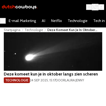
E-mail Marketing
AI
Netflix
Technologie
Tech in
Startpagina
Technologie
Deze Komeet Kun Je In Oktober
Langs Zien Scheren
Deze komeet kun je in oktober langs zien scheren
TECHNOLOGIE
24 SEP 2025, 15:17
DOOR
LAURA JENNY