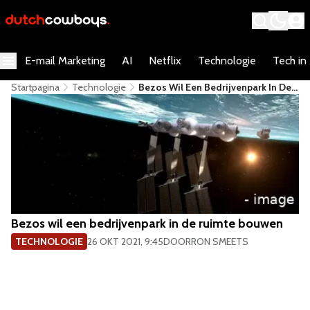
E-mail Marketing
AI
Netflix
Technologie
Tech in
Startpagina
Technologie
Bezos Wil Een Bedrijvenpark In De
Ruimte Bouwen
Bezos wil een bedrijvenpark in de ruimte bouwen
TECHNOLOGIE
26 OKT 2021, 9:45
DOOR
RON SMEETS