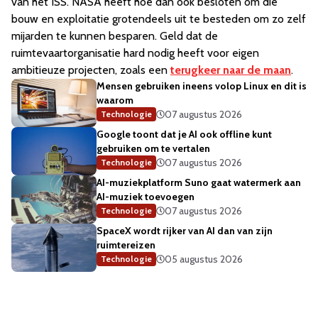
van het ISS. NASA heeft hoe dan ook besloten om die
bouw en exploitatie grotendeels uit te besteden om zo zelf
mijarden te kunnen besparen. Geld dat de
ruimtevaartorganisatie hard nodig heeft voor eigen
ambitieuze projecten, zoals een
terugkeer naar de maan
.
Mensen gebruiken ineens volop Linux en dit is
waarom
07 augustus 2026
Technologie
Google toont dat je AI ook offline kunt
gebruiken om te vertalen
07 augustus 2026
Technologie
AI-muziekplatform Suno gaat watermerk aan
AI-muziek toevoegen
07 augustus 2026
Technologie
SpaceX wordt rijker van AI dan van zijn
ruimtereizen
05 augustus 2026
Technologie