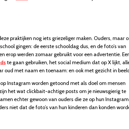
eze praktijken nog iets griezeliger maken. Ouders, maar 
oschool gingen: de eerste schooldag dus, en de foto’s van
enen erop werden zomaar gebruikt voor een advertentie. Ee
ads
te gaan gebruiken, het social medium dat op X lijkt, alle
 jaar oud met naam en toenaam: en ook met gezicht in beel
d op Instagram worden getoond met als doel om mensen
zijn het wat clickbait-achtige posts om je nieuwsgierig te
kwamen echter gewoon van ouders die ze op hun Instagram
ders niet dat de foto’s van hun kinderen dan konden word