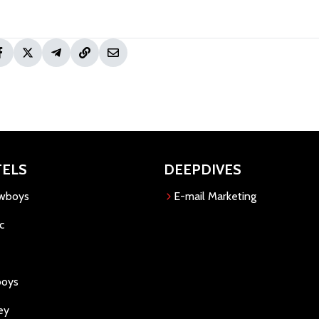
TELS
DEEPDIVES
owboys
E-mail Marketing
c
boys
ey