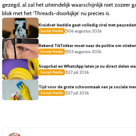
gezegd, al zal het uiteindelijk waarschijnlijk niet zozee
blok met het ‘Threads-doorkijkje’ nu precies is.
Kruidvat-baddie gaat volledig viral met pauzedans
06 augustus 2026
Social Media
Bekend TikTokker moet naar de politie om stiekem
03 augustus 2026
Social Media
Snapchat en WhatsApp laten je nu direct delen wat 
27 juli 2026
Social Media
Tijd voor de grote schoonmaak van je sociale med
27 juli 2026
Social Media