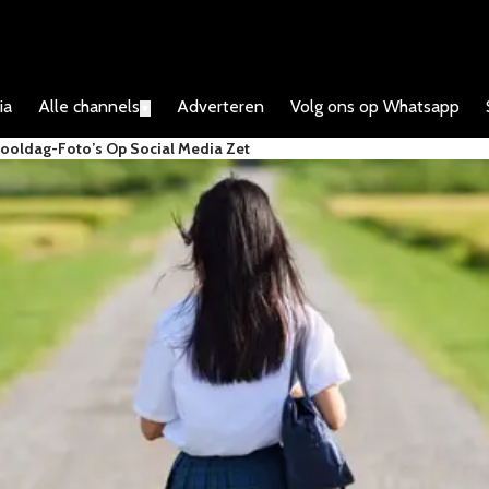
ia
Alle channels
Adverteren
Volg ons op Whatsapp
▼
hooldag-Foto’s Op Social Media Zet