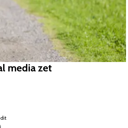
al media zet
dit
s