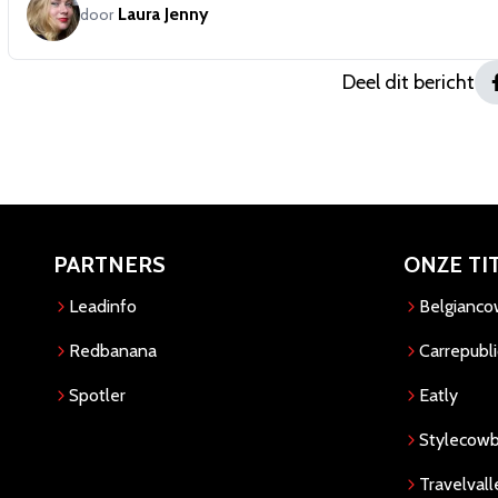
Laura Jenny
door
Deel dit bericht
PARTNERS
ONZE TI
Leadinfo
Belgianc
Redbanana
Carrepubli
Spotler
Eatly
Stylecow
Travelvall