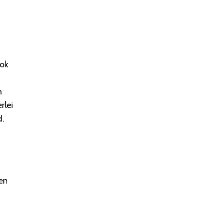
ook
n
rlei
d.
en