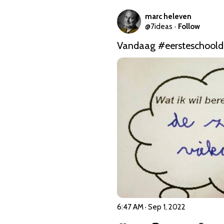
marc heleven
@
7ideas
·
Follow
Vandaag 
#eersteschool
6:47 AM · Sep 1, 2022