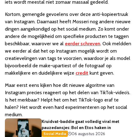
iets wordt meestal niet zomaar massaal gedeeld.
Kortom, gemengde gevoelens over deze anti-kopieertruuk
van Instagram. Daarnaast heeft Mosseri nog andere nieuwe
dingen aangekondigd op het social medium. Zo komt onder
andere de mogelijkheid om specifieke producten te taggen
beschikbaar, waarover we al
eerder schreven
. Ook meldden
we eerder al dat het op Instagram mogelijk wordt om
creatievelingen van tags te voorzien, waardoor je als model
bijvoorbeeld de make-upartiest of de fotograaf op
makkelijkere en duidelijkere wijze
credit
kunt geven.
Maar eerst eens kijken hoe dit nieuwe algoritme van
Instagram precies reageert op het delen van TikTok-video’s.
Is het merkbaar? Helpt het om het TikTok-logo eraf te
halen? Het wordt even hard experimenteren op het social
medium.
Kruidvat-baddie gaat volledig viral met
pauzedansjes: Bol en Etos haken in
06 augustus 2026
Social Media