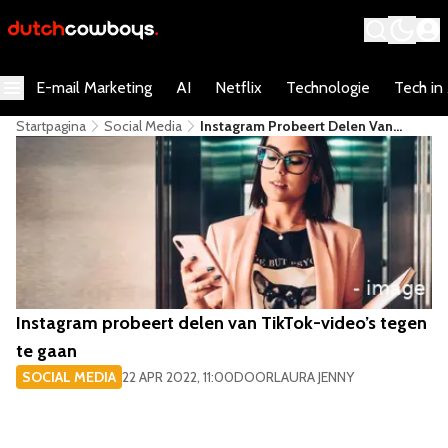
E-mail Marketing
AI
Netflix
Technologie
Tech in
Startpagina
Social Media
​Instagram Probeert Delen Van
TikTok-Video’s Tegen Te Gaan
​Instagram probeert delen van TikTok-video’s tegen
te gaan
SOCIAL MEDIA
22 APR 2022, 11:00
DOOR
LAURA JENNY