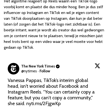
Het algoritme reageert op Reels waarin een TikTok-logo
voorbij komt en plaatst die dus minder hoog. Ben je dus zelf
influencer op Instagram en TikTok en wil je eigen content
van TikTok doorplaatsen op Instagram, dan kun je dat beter
laten (of zorgen dat het TikTok-logo niet zichtbaar is). Een
beetje irritant, want je wordt als creator dus wel gedwongen
om je content nieuw te te plaatsen, terwijl je misschien juist
heel trots bent op een video waar je veel moeite voor hebt
gedaan op TikTok.
The New York Times
@
nytimes
·
Follow
Vanessa Pappas, TikTok’s interim global 
head, isn't worried about Facebook and 
Instagram Reels. “You can certainly copy a 
feature, but you can’t copy a community," 
she said. 
nyti.ms/2FjgwKp