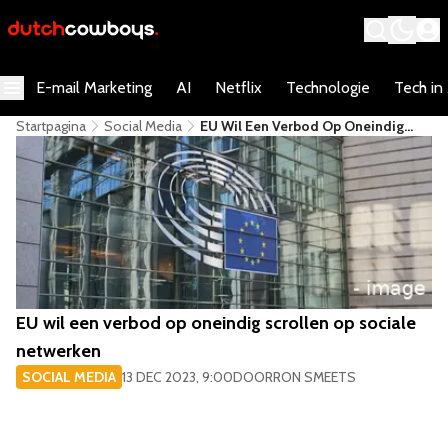
E-mail Marketing
AI
Netflix
Technologie
Tech in
Startpagina
Social Media
EU Wil Een Verbod Op Oneindig
Scrollen Op Sociale Netwerken
EU wil een verbod op oneindig scrollen op sociale
netwerken
SOCIAL MEDIA
13 DEC 2023, 9:00
DOOR
RON SMEETS