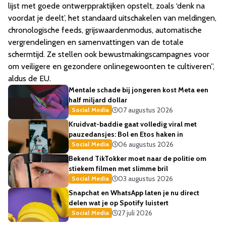
lijst met goede ontwerppraktijken opstelt, zoals ‘denk na
voordat je deelt’, het standaard uitschakelen van meldingen,
chronologische feeds, grijswaardenmodus, automatische
vergrendelingen en samenvattingen van de totale
schermtijd. Ze stellen ook bewustmakingscampagnes voor
om veiligere en gezondere onlinegewoonten te cultiveren”,
aldus de EU.
Mentale schade bij jongeren kost Meta een
half miljard dollar
07 augustus 2026
Social Media
Kruidvat-baddie gaat volledig viral met
pauzedansjes: Bol en Etos haken in
06 augustus 2026
Social Media
Bekend TikTokker moet naar de politie om
stiekem filmen met slimme bril
03 augustus 2026
Social Media
Snapchat en WhatsApp laten je nu direct
delen wat je op Spotify luistert
27 juli 2026
Social Media