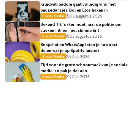
Kruidvat-baddie gaat volledig viral met
pauzedansjes: Bol en Etos haken in
06 augustus 2026
Social Media
Bekend TikTokker moet naar de politie om
stiekem filmen met slimme bril
03 augustus 2026
Social Media
Snapchat en WhatsApp laten je nu direct
delen wat je op Spotify luistert
27 juli 2026
Social Media
Tijd voor de grote schoonmaak van je sociale
media: zo pak je dat aan
27 juli 2026
Social Media