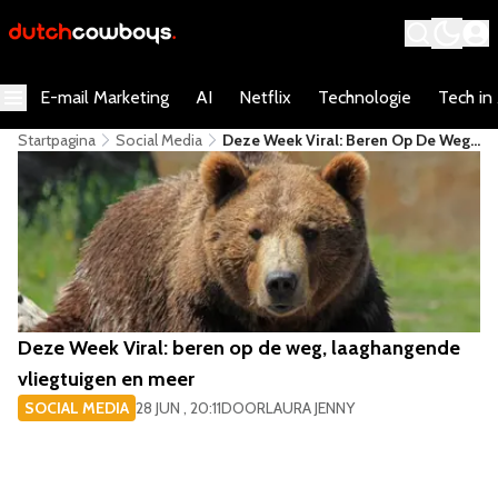
E-mail Marketing
AI
Netflix
Technologie
Tech in
Startpagina
Social Media
Deze Week Viral: Beren Op De Weg,
Laaghangende Vliegtuigen En Meer
Deze Week Viral: beren op de weg, laaghangende
vliegtuigen en meer
SOCIAL MEDIA
28 JUN , 20:11
DOOR
LAURA JENNY