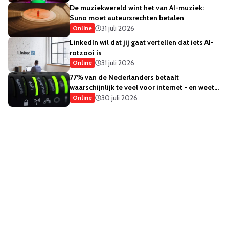
De muziekwereld wint het van AI-muziek:
Suno moet auteursrechten betalen
31 juli 2026
Online
LinkedIn wil dat jij gaat vertellen dat iets AI-
rotzooi is
31 juli 2026
Online
77% van de Nederlanders betaalt
waarschijnlijk te veel voor internet - en weet
het ook
30 juli 2026
Online