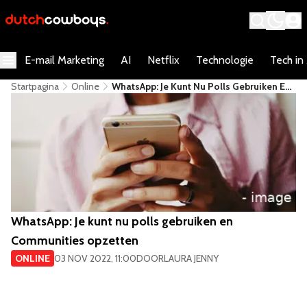
E-mail Marketing
AI
Netflix
Technologie
Tech in
Startpagina
Online
​WhatsApp: Je Kunt Nu Polls Gebruiken En
Communities Opzetten
​WhatsApp: Je kunt nu polls gebruiken en
Communities opzetten
ONLINE
03 NOV 2022, 11:00
DOOR
LAURA JENNY