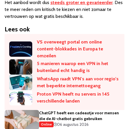
Het aanbod wordt dus
steeds groter en gevarieerder
. Des
te meer reden om kritisch te kiezen en niet zomaar te
vertrouwen op wat gratis beschikbaar is.
Lees ook
VS overweegt portal om online
content-blokkades in Europa te
omzeilen
5 manieren waarop een VPN in het
buitenland echt handig is
WhatsApp raadt VPN’s aan voor regio’s
met beperkte internettoegang
Proton VPN heeft nu servers in 145
verschillende landen
ChatGPT heeft een cadeautje voor mensen
die de AI-chatbot gratis gebruiken
06 augustus 2026
Online