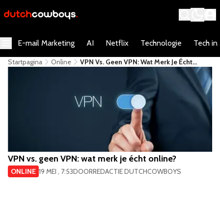
E-mail Marketing
AI
Netflix
Technologie
Tech in
Startpagina
Online
VPN Vs. Geen VPN: Wat Merk Je Écht
Online?
VPN vs. geen VPN: wat merk je écht online?
ONLINE
19 MEI , 7:53
DOOR
REDACTIE DUTCHCOWBOYS