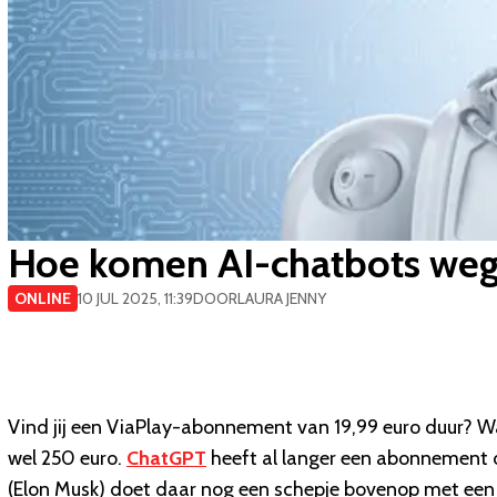
Hoe komen AI-chatbots we
ONLINE
10 JUL 2025, 11:39
DOOR
LAURA JENNY
Vind jij een ViaPlay-abonnement van 19,99 euro duur? 
wel 250 euro.
ChatGPT
heeft al langer een abonnement d
(Elon Musk) doet daar nog een schepje bovenop met een 