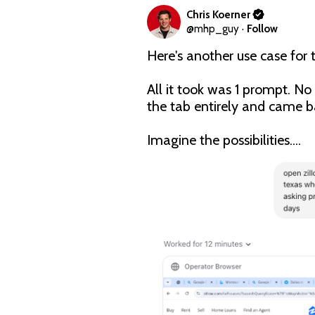
Chris Koerner
@
mhp_guy
·
Follow
Here's another use case fo
All it took was 1 prompt. No f
the tab entirely and came bac
Imagine the possibilities....