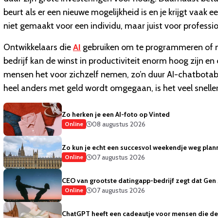
beurt als er een nieuwe mogelijkheid is en je krijgt vaak
niet gemaakt voor een individu, maar juist voor professio
Ontwikkelaars die
AI
gebruiken om te programmeren of m
bedrijf kan de winst in productiviteit enorm hoog zijn en
mensen het voor zichzelf nemen, zo’n duur AI-chatbotab
heel anders met geld wordt omgegaan, is het veel sneller
Zo herken je een AI-foto op Vinted
08 augustus 2026
Online
Zo kun je echt een succesvol weekendje weg plan
07 augustus 2026
Online
CEO van grootste datingapp-bedrijf zegt dat Gen 
07 augustus 2026
Online
ChatGPT heeft een cadeautje voor mensen die de 