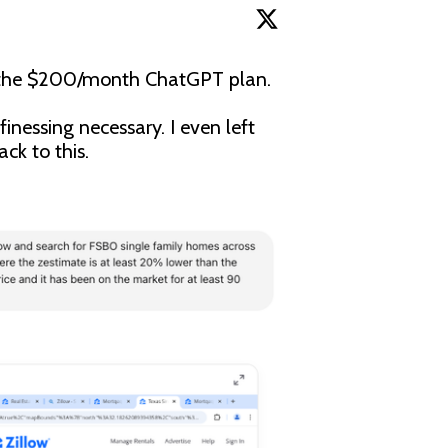
r the $200/month ChatGPT plan.

inessing necessary. I even left 
k to this.
