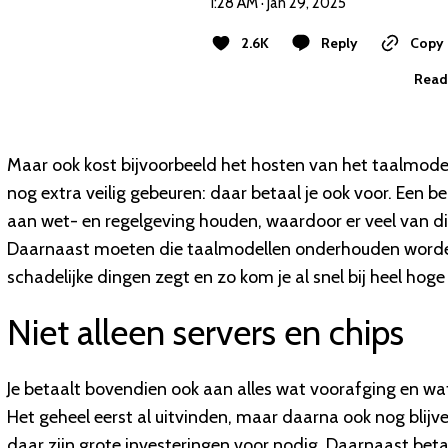
1:28 AM · Jan 29, 2025
2.6K
Reply
Copy 
Read 
Maar ook kost bijvoorbeeld het hosten van het taalmode
nog extra veilig gebeuren: daar betaal je ook voor. Een 
aan wet- en regelgeving houden, waardoor er veel van dit
Daarnaast moeten die taalmodellen onderhouden worden,
schadelijke dingen zegt en zo kom je al snel bij heel hog
Niet alleen servers en chips
Je betaalt bovendien ook aan alles wat voorafging en wa
Het geheel eerst al uitvinden, maar daarna ook nog blij
daar zijn grote investeringen voor nodig. Daarnaast betaa