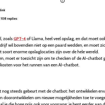
link
108 replies
l, zoals
GPT-4
of Llama, heel veel opslag, en dat moet oo
bedrijf wil bovendien niet op een paard wedden, en moet zi
 soort enorme opslaglocaties zijn over de hele wereld.
 moet er toezicht zijn om te checken of de AI-chatbot 
e kosten voor het runnen van een AI-chatbot.
t nog steeds gebeurt met de chatbot: het ontwikkelen erv
ven doorontwikkelen om nieuwe mogelijkheden toe te voeg
l je die hoge prijs ook voor voorrang: je bent eerder aan 