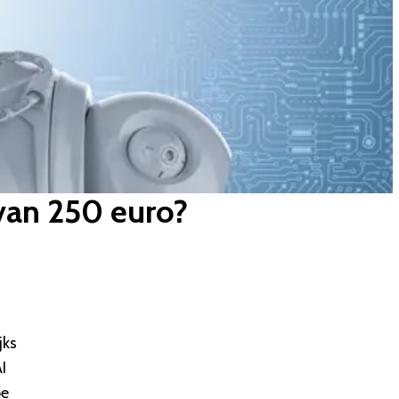
an 250 euro?
jks
I
oe