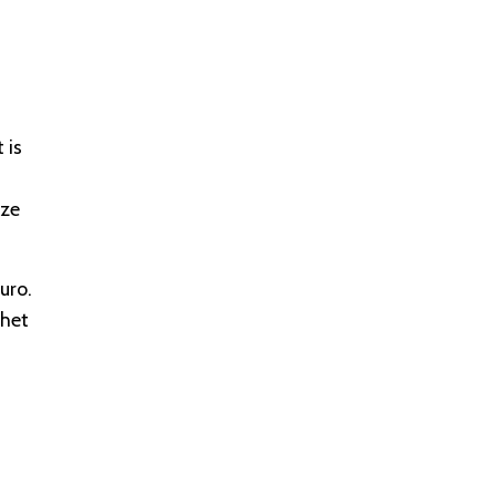
 is
eze
uro.
 het