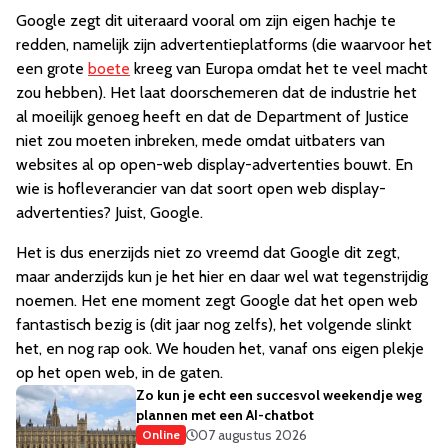
Google zegt dit uiteraard vooral om zijn eigen hachje te
redden, namelijk zijn advertentieplatforms (die waarvoor het
een grote
boete
kreeg van Europa omdat het te veel macht
zou hebben). Het laat doorschemeren dat de industrie het
al moeilijk genoeg heeft en dat de Department of Justice
niet zou moeten inbreken, mede omdat uitbaters van
websites al op open-web display-advertenties bouwt. En
wie is hofleverancier van dat soort open web display-
advertenties? Juist, Google.
Het is dus enerzijds niet zo vreemd dat Google dit zegt,
maar anderzijds kun je het hier en daar wel wat tegenstrijdig
noemen. Het ene moment zegt Google dat het open web
fantastisch bezig is (dit jaar nog zelfs), het volgende slinkt
het, en nog rap ook. We houden het, vanaf ons eigen plekje
op het open web, in de gaten.
Zo kun je echt een succesvol weekendje weg
plannen met een AI-chatbot
07 augustus 2026
Online