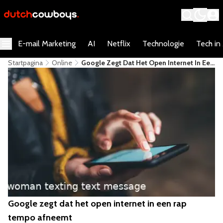
E-mail Marketing
AI
Netflix
Technologie
Tech in
Startpagina
Online
Google Zegt Dat Het Open Internet In Een
Rap Tempo Afneemt
Google zegt dat het open internet in een rap
tempo afneemt