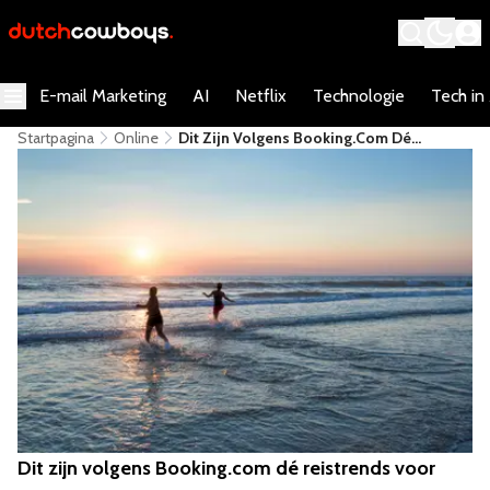
E-mail Marketing
AI
Netflix
Technologie
Tech in
Startpagina
Online
Dit Zijn Volgens Booking.com Dé
Reistrends Voor Nederlanders In 2025
Dit zijn volgens Booking.com dé reistrends voor