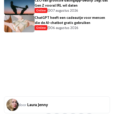
CEO van grootste datingapp-bedrijf zegt dat
Gen Z vooral IRL wil daten
07 augustus 2026
Online
ChatGPT heeft een cadeautje voor mensen
die de AI-chatbot gratis gebruiken
06 augustus 2026
Online
Laura Jenny
door