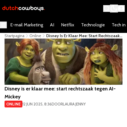
E-mail Marketing
AI
Netflix
Technologie
Tech in
Startpagina
Online
Disney Is Er Klaar Mee: Start Rechtszaak
Tegen AI-Mickey
Disney is er klaar mee: start rechtszaak tegen AI-
Mickey
ONLINE
12 JUN 2025, 8:36
DOOR
LAURA JENNY