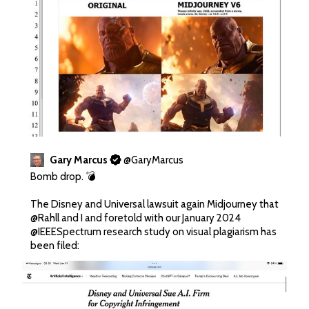
Gary Marcus
@
GaryMarcus
Bomb drop. 💣

The Disney and Universal lawsuit again Midjourney that 
@Rahll
 and I and foretold with our January 2024 
@IEEESpectrum
 research study on visual plagiarism has 
been filed: 