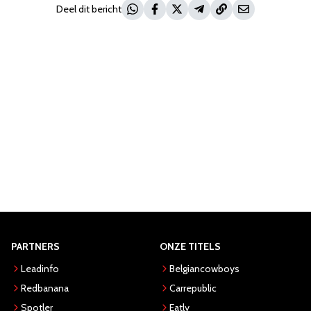
Deel dit bericht
PARTNERS
ONZE TITELS
Leadinfo
Belgiancowboys
Redbanana
Carrepublic
Spotler
Eatly