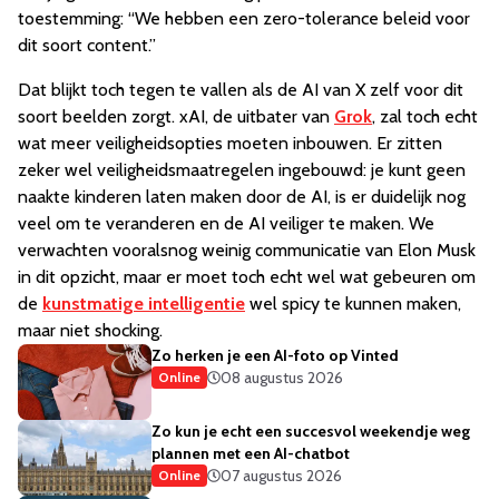
toestemming: “We hebben een zero-tolerance beleid voor
dit soort content.”
Dat blijkt toch tegen te vallen als de AI van X zelf voor dit
soort beelden zorgt. xAI, de uitbater van
Grok
, zal toch echt
wat meer veiligheidsopties moeten inbouwen. Er zitten
zeker wel veiligheidsmaatregelen ingebouwd: je kunt geen
naakte kinderen laten maken door de AI, is er duidelijk nog
veel om te veranderen en de AI veiliger te maken. We
verwachten vooralsnog weinig communicatie van Elon Musk
in dit opzicht, maar er moet toch echt wel wat gebeuren om
de
kunstmatige intelligentie
wel spicy te kunnen maken,
maar niet shocking.
Zo herken je een AI-foto op Vinted
08 augustus 2026
Online
Zo kun je echt een succesvol weekendje weg
plannen met een AI-chatbot
07 augustus 2026
Online