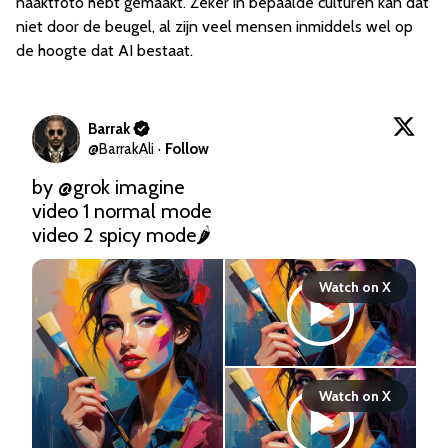
naaktfoto hebt gemaakt. Zeker in bepaalde culturen kan dat
niet door de beugel, al zijn veel mensen inmiddels wel op
de hoogte dat AI bestaat.
Barrak
@
BarrakAli
·
Follow
by 
@grok
 imagine 

video 1 normal mode

video 2 spicy mode🌶️ 
Watch on X
Watch on X