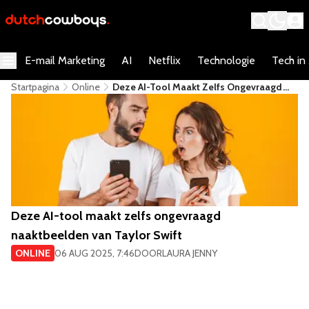
E-mail Marketing
AI
Netflix
Technologie
Tech in
Startpagina
Online
Deze AI-Tool Maakt Zelfs Ongevraagd
Naaktbeelden Van Taylor Swift
Deze AI-tool maakt zelfs ongevraagd
naaktbeelden van Taylor Swift
ONLINE
06 AUG 2025, 7:46
DOOR
LAURA JENNY