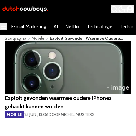
E-mail Marketing
AI
Netflix
Technologie
Tech in
Startpagina
Mobile
Exploit Gevonden Waarmee Oudere
IPhones Gehackt Kunnen Worden
Exploit gevonden waarmee oudere iPhones
gehackt kunnen worden
MOBILE
23 JUN , 13:06
DOOR
MICHEL MUSTERS