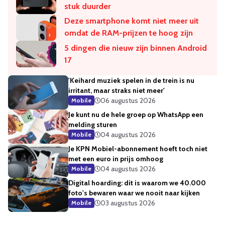
stuk duurder
Deze smartphone komt niet meer uit
omdat de RAM-prijzen te hoog zijn
5 dingen die nieuw zijn binnen Android
17
'Keihard muziek spelen in de trein is nu
irritant, maar straks niet meer'
06 augustus 2026
Mobile
Je kunt nu de hele groep op WhatsApp een
melding sturen
04 augustus 2026
Mobile
Je KPN Mobiel-abonnement hoeft toch niet
met een euro in prijs omhoog
04 augustus 2026
Mobile
Digital hoarding: dit is waarom we 40.000
foto's bewaren waar we nooit naar kijken
03 augustus 2026
Mobile