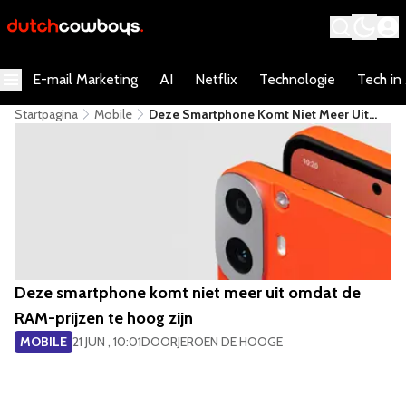
E-mail Marketing
AI
Netflix
Technologie
Tech in
Startpagina
Mobile
Deze Smartphone Komt Niet Meer Uit
Omdat De RAM-Prijzen Te Hoog Zijn
Deze smartphone komt niet meer uit omdat de
RAM-prijzen te hoog zijn
MOBILE
21 JUN , 10:01
DOOR
JEROEN DE HOOGE