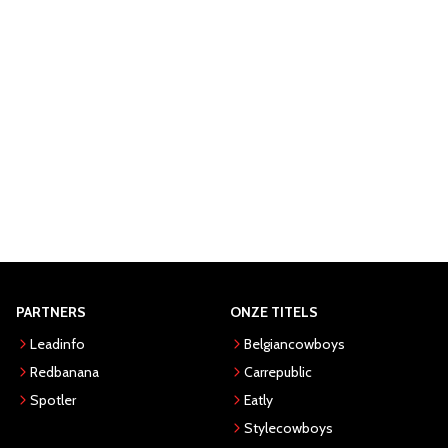
PARTNERS
ONZE TITELS
Leadinfo
Belgiancowboys
Redbanana
Carrepublic
Spotler
Eatly
Stylecowboys