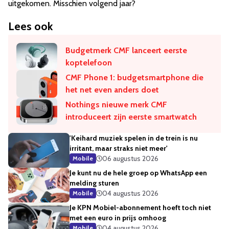
uitgekomen. Misschien volgend jaar?
Lees ook
Budgetmerk CMF lanceert eerste
koptelefoon
CMF Phone 1: budgetsmartphone die
het net even anders doet
Nothings nieuwe merk CMF
introduceert zijn eerste smartwatch
'Keihard muziek spelen in de trein is nu
irritant, maar straks niet meer'
06 augustus 2026
Mobile
Je kunt nu de hele groep op WhatsApp een
melding sturen
04 augustus 2026
Mobile
Je KPN Mobiel-abonnement hoeft toch niet
met een euro in prijs omhoog
04 augustus 2026
Mobile